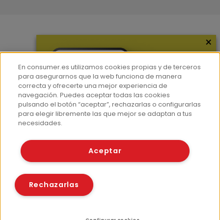
×
Más información
¿Quiénes somos?
En consumer.es utilizamos cookies propias y de terceros
Hemeroteca
para asegurarnos que la web funciona de manera
correcta y ofrecerte una mejor experiencia de
Contacto
navegación. Puedes aceptar todas las cookies
pulsando el botón “aceptar”, rechazarlas o configurarlas
Prensa
para elegir libremente las que mejor se adaptan a tus
Corpus Lingüístico Consumer
necesidades.
© Fundación EROSKI
Aceptar
Aviso legal
Políticas de privacidad
Políticas de cookies
Rechazarlas