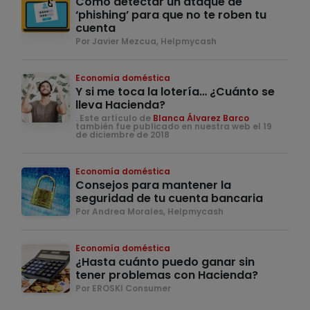
Cómo detectar un ataque de
‘phishing’ para que no te roben tu
cuenta
Por Javier Mezcua, Helpmycash
Economía doméstica
Y si me toca la lotería… ¿Cuánto se
lleva Hacienda?
. Este artículo de
Blanca Álvarez Barco
también fue publicado en nuestra web el 19
de diciembre de 2018
Economía doméstica
Consejos para mantener la
seguridad de tu cuenta bancaria
Por Andrea Morales, Helpmycash
Economía doméstica
¿Hasta cuánto puedo ganar sin
tener problemas con Hacienda?
Por EROSKI Consumer