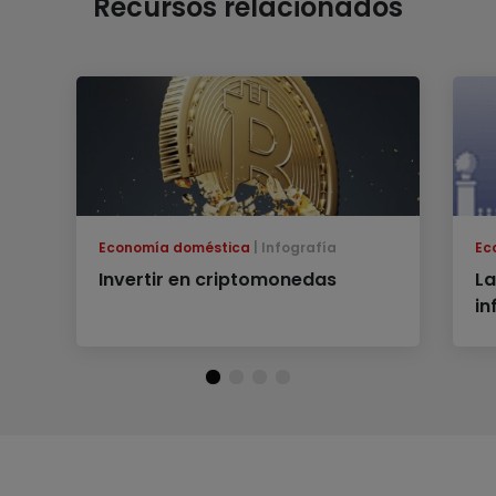
Recursos relacionados
Economía doméstica
Infografía
Ec
Invertir en criptomonedas
La
in