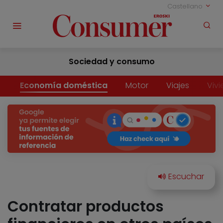
Castellano
Sociedad y consumo
Economía doméstica
Motor
Viajes
Viv
Contratar productos