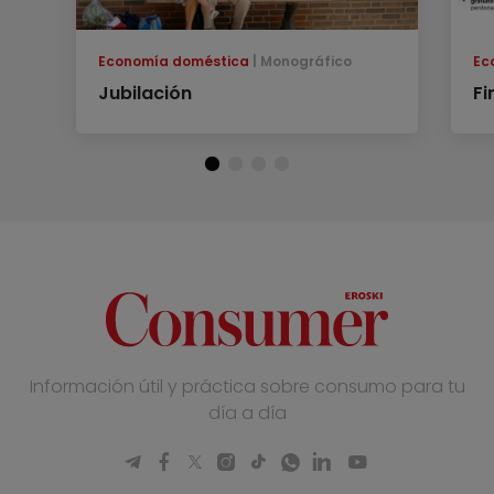
Economía doméstica
Monográfico
Ec
Jubilación
Fi
Información útil y práctica sobre consumo para tu
día a día