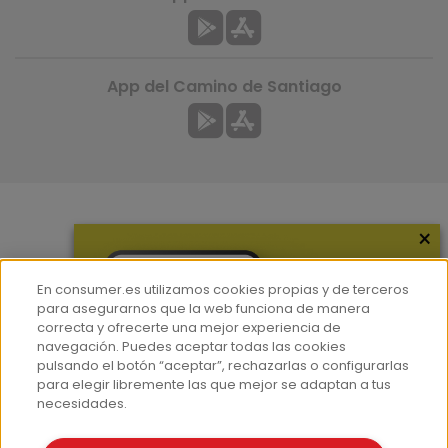
App del Camino de Santiago
×
Más información
¿Quiénes somos?
En consumer.es utilizamos cookies propias y de terceros
Hemeroteca
para asegurarnos que la web funciona de manera
correcta y ofrecerte una mejor experiencia de
Contacto
navegación. Puedes aceptar todas las cookies
pulsando el botón “aceptar”, rechazarlas o configurarlas
Prensa
para elegir libremente las que mejor se adaptan a tus
Corpus Lingüístico Consumer
necesidades.