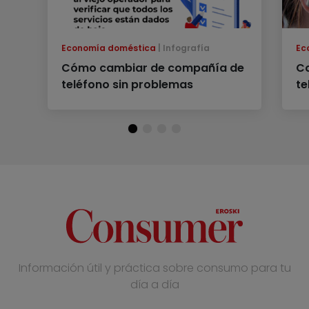
Economía doméstica
Infografía
Ec
Cómo cambiar de compañía de
Co
teléfono sin problemas
te
Información útil y práctica sobre consumo para tu
día a día