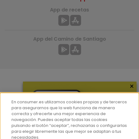
App de recetas
App del Camino de Santiago
×
Más información
¿Quiénes somos?
En consumer.es utilizamos cookies propias y de terceros
Hemeroteca
para asegurarnos que la web funciona de manera
correcta y ofrecerte una mejor experiencia de
Contacto
navegación. Puedes aceptar todas las cookies
pulsando el botón “aceptar”, rechazarlas o configurarlas
Prensa
para elegir libremente las que mejor se adaptan a tus
Corpus Lingüístico Consumer
necesidades.