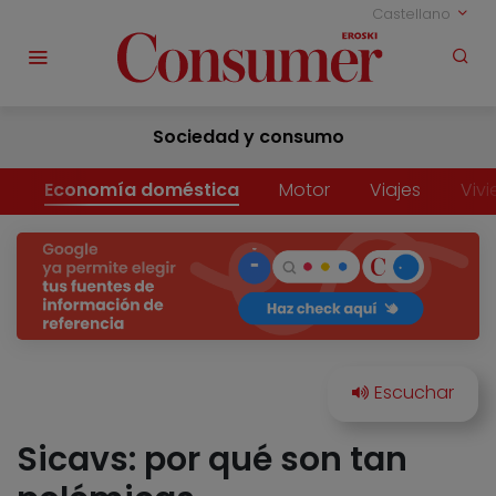
Castellano
Sociedad y consumo
Economía doméstica
Motor
Viajes
Viv
Sicavs: por qué son tan