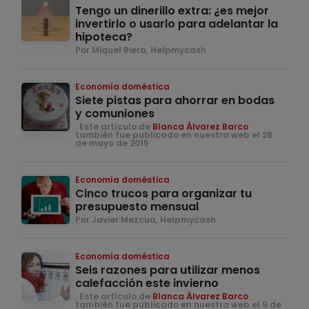
Tengo un dinerillo extra: ¿es mejor
invertirlo o usarlo para adelantar la
hipoteca?
Por Miquel Riera, Helpmycash
Economía doméstica
Siete pistas para ahorrar en bodas
y comuniones
. Este artículo de
Blanca Álvarez Barco
también fue publicado en nuestra web el 28
de mayo de 2015
Economía doméstica
Cinco trucos para organizar tu
presupuesto mensual
Por Javier Mezcua, Helpmycash
Economía doméstica
Seis razones para utilizar menos
calefacción este invierno
. Este artículo de
Blanca Álvarez Barco
también fue publicado en nuestra web el 9 de