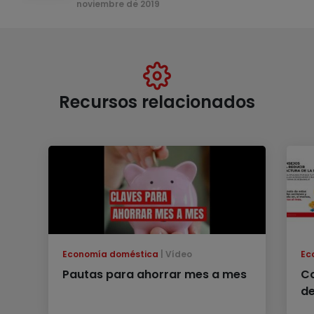
noviembre de 2019
Recursos relacionados
Economía doméstica
Vídeo
Ec
Pautas para ahorrar mes a mes
Co
de