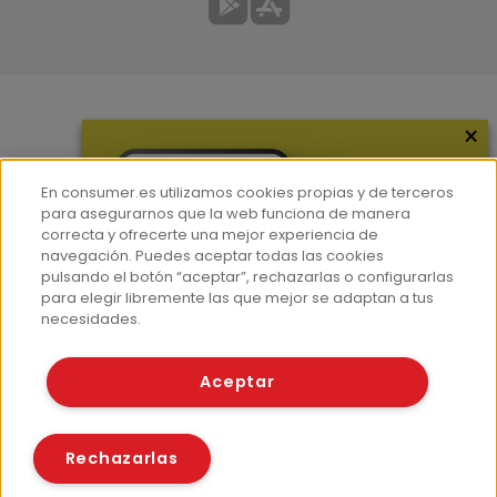
×
Más información
¿Quiénes somos?
En consumer.es utilizamos cookies propias y de terceros
Hemeroteca
para asegurarnos que la web funciona de manera
correcta y ofrecerte una mejor experiencia de
Contacto
navegación. Puedes aceptar todas las cookies
pulsando el botón “aceptar”, rechazarlas o configurarlas
Prensa
para elegir libremente las que mejor se adaptan a tus
Corpus Lingüístico Consumer
necesidades.
© Fundación EROSKI
Aceptar
Aviso legal
Políticas de privacidad
Políticas de cookies
Rechazarlas