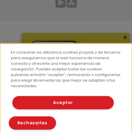
×
Más información
¿Quiénes somos?
En consumer.es utilizamos cookies propias y de terceros
Hemeroteca
para asegurarnos que la web funciona de manera
correcta y ofrecerte una mejor experiencia de
Contacto
navegación. Puedes aceptar todas las cookies
pulsando el botón “aceptar”, rechazarlas o configurarlas
Prensa
para elegir libremente las que mejor se adaptan a tus
Corpus Lingüístico Consumer
necesidades.
© Fundación EROSKI
Aceptar
Aviso legal
Políticas de privacidad
Políticas de cookies
Rechazarlas