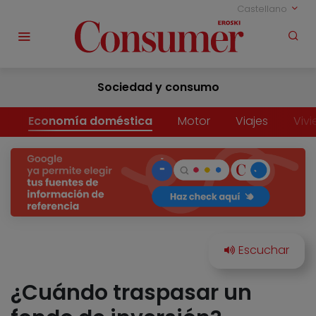
Castellano
Sociedad y consumo
Economía doméstica
Motor
Viajes
Viv
¿Cuándo traspasar un