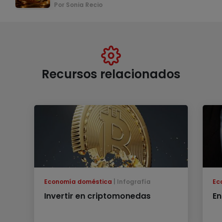
Por Sonia Recio
Recursos relacionados
Economía doméstica
Infografía
Ec
Invertir en criptomonedas
En