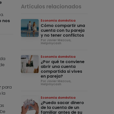
e
Artículos relacionados
a.
o nos
Economía doméstica
Cómo compartir una
cuenta con tu pareja
y no tener conflictos
Por Javier Mezcua,
Helpmycash
Economía doméstica
ada
¿Por qué te conviene
 de
abrir una cuenta
compartida si vives
en pareja?
Por Javier Mezcua,
Helpmycash
r
para
 la
Economía doméstica
¿Puedo sacar dinero
as
de la cuenta de un
 De
familiar antes de su