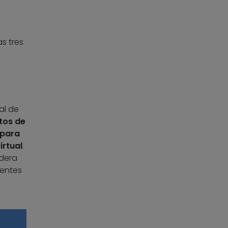
s tres
al de
tos de
para
irtual
.
idera
ientes