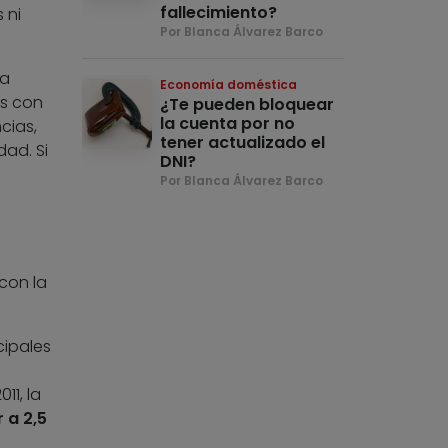
fallecimiento?
 ni
Por Blanca Álvarez Barco
a
Economía doméstica
es con
¿Te pueden bloquear
la cuenta por no
cias,
tener actualizado el
dad. Si
DNI?
Por Blanca Álvarez Barco
con la
cipales
a
11, la
 a 2,5