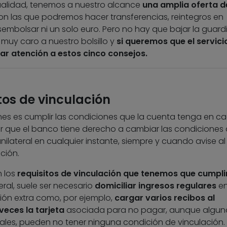
tualidad, tenemos a nuestro alcance
una amplia oferta d
n las que podremos hacer transferencias, reintegros en
sembolsar ni un solo euro. Pero no hay que bajar la guardi
 muy caro a nuestro bolsillo y
si queremos que el servici
tar atención a estos cinco consejos.
itos de vinculación
es es cumplir las condiciones que la cuenta tenga en c
 que el banco tiene derecho a cambiar las condiciones
ilateral en cualquier instante, siempre y cuando avise al
ción.
n los
requisitos de vinculación que tenemos que cumpli
ral, suele ser necesario
domiciliar ingresos regulares
en
ión extra como, por ejemplo,
cargar varios recibos al
veces la tarjeta
asociada para no pagar, aunque algun
tales, pueden no tener ninguna condición de vinculación.