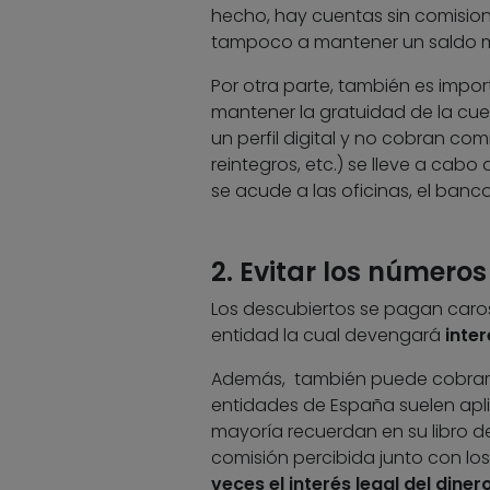
hecho, hay cuentas sin comisione
tampoco a mantener un saldo m
Por otra parte, también es imp
mantener la gratuidad de la cu
un perfil digital y no cobran co
reintegros, etc.) se lleve a cabo 
se acude a las oficinas, el banc
2. Evitar los números
Los descubiertos se pagan caro
entidad la cual devengará
inte
Además, también puede cobra
entidades de España suelen apli
mayoría recuerdan en su libro de 
comisión percibida junto con los
veces el interés legal del diner