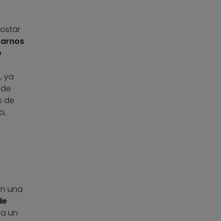
ostar
arnos
e
, ya
 de
s de
o,
en una
de
ca un