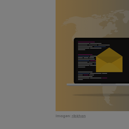
Imagen:
ribkhan