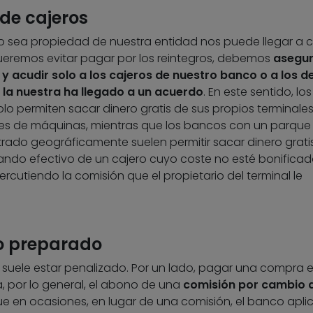
 de cajeros
o sea propiedad de nuestra entidad nos puede llegar a c
ueremos evitar pagar por los reintegros, debemos
asegur
y acudir solo a los cajeros de nuestro banco o a los d
 la nuestra ha llegado a un acuerdo
. En este sentido, los
o permiten sacar dinero gratis de sus propios terminales
les de máquinas, mientras que los bancos con un parque
ado geográficamente suelen permitir sacar dinero grati
ando efectivo de un cajero cuyo coste no esté bonificad
cutiendo la comisión que el propietario del terminal le
ro preparado
a suele estar penalizado. Por un lado, pagar una compra 
, por lo general, el abono de una
comisión por cambio 
ue en ocasiones, en lugar de una comisión, el banco apli