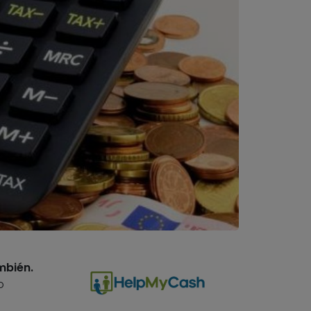
mbién.
o