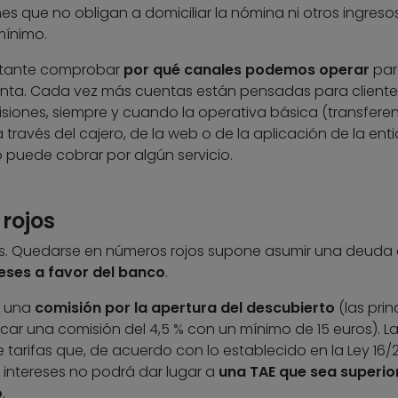
s que no obligan a domiciliar la nómina ni otros ingresos
ínimo.
ortante comprobar
por qué canales podemos operar
par
enta. Cada vez más cuentas están pensadas para client
misiones, siempre y cuando la operativa básica (transferen
a través del cajero, de la web o de la aplicación de la enti
o puede cobrar por algún servicio.
 rojos
s. Quedarse en números rojos supone asumir una deuda 
reses a favor del banco
.
r una
comisión por la apertura del descubierto
(las prin
car una comisión del 4,5 % con un mínimo de 15 euros). L
tarifas que, de acuerdo con lo establecido en la Ley 16/20
 intereses no podrá dar lugar a
una TAE que sea superior
o
.