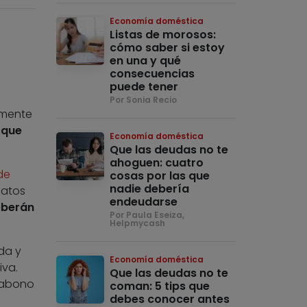
Economía doméstica
Listas de morosos:
cómo saber si estoy
en una y qué
consecuencias
puede tener
Por Sonia Recio
emente
 que
Economía doméstica
Que las deudas no te
ahoguen: cuatro
de
cosas por las que
nadie debería
datos
endeudarse
berán
Por Paula Eseiza,
Helpmycash
da y
Economía doméstica
iva.
Que las deudas no te
 abono
coman: 5 tips que
debes conocer antes