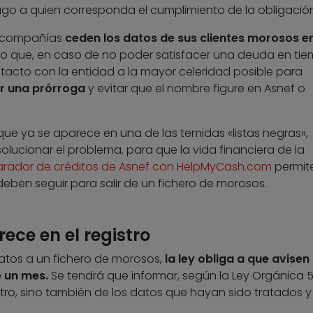
go a quien corresponda el cumplimiento de la obligación
as compañías
ceden los datos de sus clientes morosos en
 lo que, en caso de no poder satisfacer una deuda en ti
acto con la entidad a la mayor celeridad posible para
ar una prórroga
y evitar que el nombre figure en Asnef o
que ya se aparece en una de las temidas «listas negras»,
solucionar el problema, para que la vida financiera de la
ador de créditos de Asnef con HelpMyCash.com
permit
eben seguir para salir de un fichero de morosos.
rece en el registro
tos a un fichero de morosos,
la ley obliga a que avisen 
e un mes.
Se tendrá que informar, según la Ley Orgánica 5
istro, sino también de los datos que hayan sido tratados y