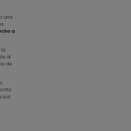
 o una
es
echo a
 la
te al
uno de
a
crito
a sus