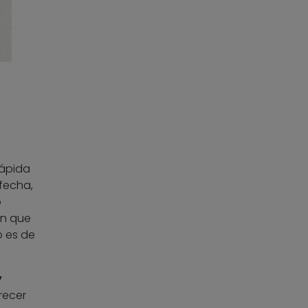
rápida
fecha,
o
ón que
o es de
y
recer