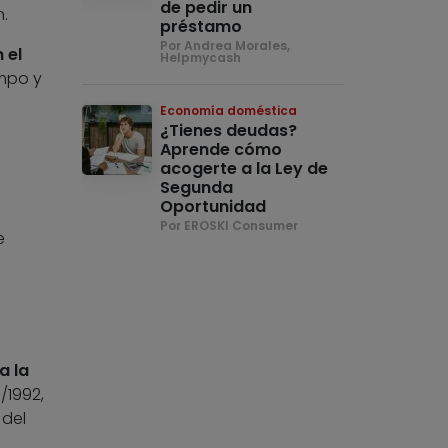
de pedir un
.
préstamo
Por Andrea Morales,
 el
Helpmycash
empo y
Economía doméstica
¿Tienes deudas?
Aprende cómo
acogerte a la Ley de
Segunda
Oportunidad
Por EROSKI Consumer
e
a la
/1992,
 del