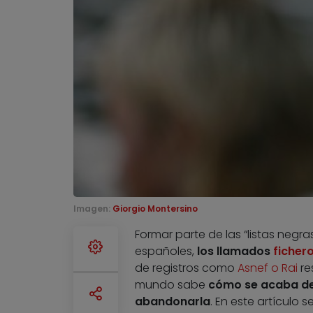
Imagen:
Giorgio Montersino
Formar parte de las “listas negra
españoles,
los llamados
ficher
de registros como
Asnef o Rai
re
mundo sabe
cómo se acaba de
abandonarla
. En este artículo 