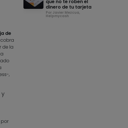
que no te roben el
dinero de tu tarjeta
Por Javier Mezcua,
Helpmycash
ja de
y cobra
r de la
ta
rado
a
ess-,
 y
 por