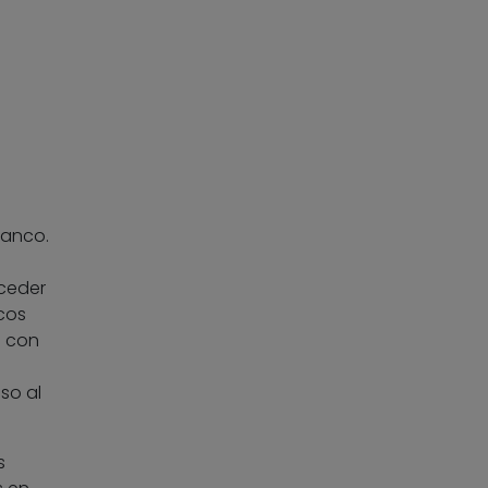
banco.
cceder
cos
e con
so al
s