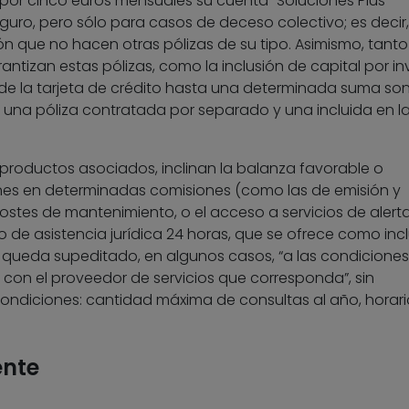
por cinco euros mensuales su cuenta “Soluciones Plus
eguro, pero sólo para casos de deceso colectivo; es decir
ón que no hacen otras pólizas de su tipo. Asimismo, tanto 
antizan estas pólizas, como la inclusión de capital por in
de la tarjeta de crédito hasta una determinada suma so
 una póliza contratada por separado y una incluida en l
roductos asociados, inclinan la balanza favorable o
es en determinadas comisiones (como las de emisión y
 costes de mantenimiento, o el acceso a servicios de alert
io de asistencia jurídica 24 horas, que se ofrece como inc
, queda supeditado, en algunos casos, “a las condiciones
on el proveedor de servicios que corresponda”, sin
 condiciones: cantidad máxima de consultas al año, horar
ente