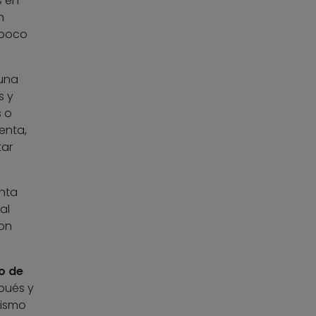
s en
n
mpoco
 una
s y
s o
enta,
tar
nta
al
son
do de
pués y
mismo