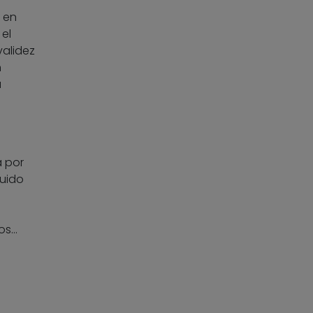
, en
el
validez
n
a
a por
luido
ios…