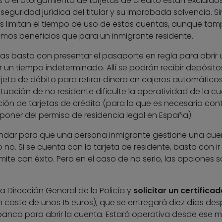
 o el otorgamiento de tarjetas de crédito están excluido
seguridad jurídica del titular y su improbada solvencia. Si
s limitan el tiempo de uso de estas cuentas, aunque ta
smos beneficios que para un inmigrante residente.
as basta con presentar el pasaporte en regla para abrir
 un tiempo indeterminado. Allí se podrán recibir depósito
rjeta de débito para retirar dinero en cajeros automático
tuación de no residente dificulte la operatividad de la cu
ón de tarjetas de crédito (para lo que es necesario con
poner del permiso de residencia legal en España).
tándar para que una persona inmigrante gestione una cue
 no. Si se cuenta con la tarjeta de residente, basta con ir 
mite con éxito. Pero en el caso de no serlo, las opciones 
a Dirección General de la Policía y
solicitar un certifica
 coste de unos 15 euros), que se entregará diez días des
banco para abrir la cuenta. Estará operativa desde ese 