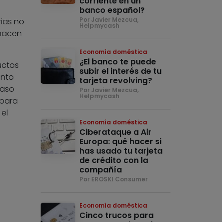
corriente en un
banco español?
Por Javier Mezcua,
rias no
Helpmycash
 hacen
Economía doméstica
¿El banco te puede
uctos
subir el interés de tu
unto
tarjeta revolving?
caso
Por Javier Mezcua,
Helpmycash
 para
el
Economía doméstica
Ciberataque a Air
Europa: qué hacer si
has usado tu tarjeta
de crédito con la
compañía
Por EROSKI Consumer
Economía doméstica
Cinco trucos para