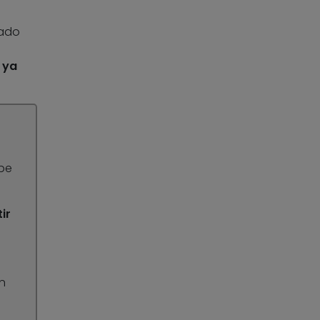
tado
 ya
ebe
ir
n