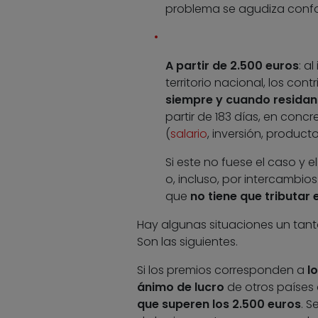
problema se agudiza confo
A partir de 2.500 euros
: a
territorio nacional, los con
siempre y cuando residan 
partir de 183 días, en conc
(
salario
, inversión, product
Si este no fuese el caso y 
o, incluso, por intercambio
que
no tiene que tributar
Hay algunas situaciones un tanto
Son las siguientes.
Si los premios corresponden a
l
ánimo de lucro
de otros países 
que superen los 2.500 euros
. S