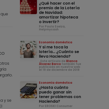
¿Qué hacer con el
premio de la Lotería
de Navidad:
 que
amortizar hipoteca
o invertir?
Por Paula Eseiza,
Helpmycash
Economía doméstica
Y si me toca la
lotería… ¿Cuánto se
co
lleva Hacienda?
. Este artículo de
Blanca
otros
Álvarez Barco
también fue
publicado en nuestra web
gría
el 19 de diciembre de 2018
rgarlo.
Economía doméstica
¿Hasta cuánto
puedo ganar sin
tener problemas con
a y se
Hacienda?
El
Por EROSKI Consumer