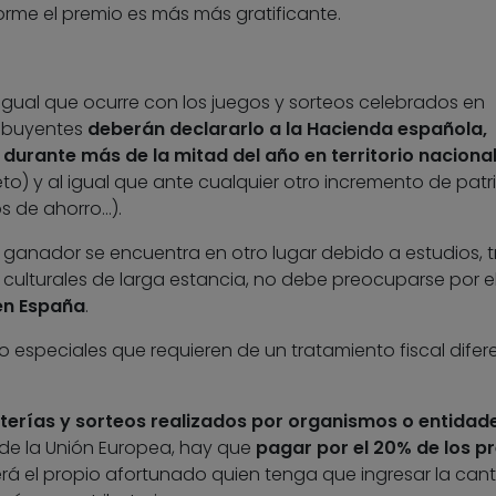
rme el premio es más más gratificante.
l igual que ocurre con los juegos y sorteos celebrados en
tribuyentes
deberán declararlo a la Hacienda española,
durante más de la mitad del año en territorio naciona
reto) y al igual que ante cualquier otro incremento de pat
os de ahorro…).
el ganador se encuentra en otro lugar debido a estudios, 
s culturales de larga estancia, no debe preocuparse por el
 en España
.
 especiales que requieren de un tratamiento fiscal difere
oterías y sorteos realizados por organismos o entidade
de la Unión Europea, hay que
pagar por el 20% de los p
erá el propio afortunado quien tenga que ingresar la can