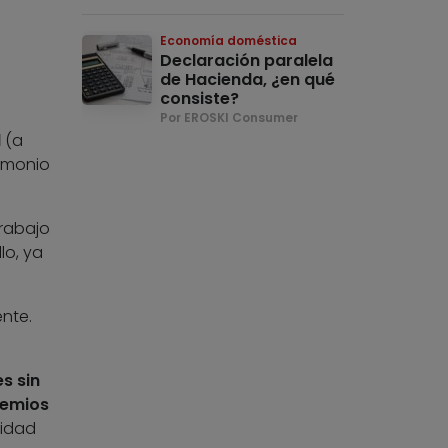
Economía doméstica
Declaración paralela
de Hacienda, ¿en qué
consiste?
Por EROSKI Consumer
l
(a
rimonio
trabajo
lo, ya
nte.
s sin
remios
tidad