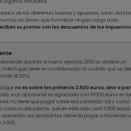
 órganos tributarios.
iados de las diferentes loterías y apuestas, tanto del Es
mas, no tienen que formalizar ningún cargo a las
eciben su premio con los descuentos de los impuestos
dente
 desarrolle durante el nuevo ejercicio 2015 se obtiene un
s, habrá que tener en consideración la cuantía que se d
ponde al 20%).
 pagar
no es sobre los primeros 2.500 euros, sino a part
odo, si un apostante es agraciado con 10.000 euros en la
ficial, no tiene que pagar sobre esa cantidad -tal y como
 sobre su excedente, que en este caso será 7.500 euros.
operación, los apostantes deberán pagar a Hacienda u
e 2.000.