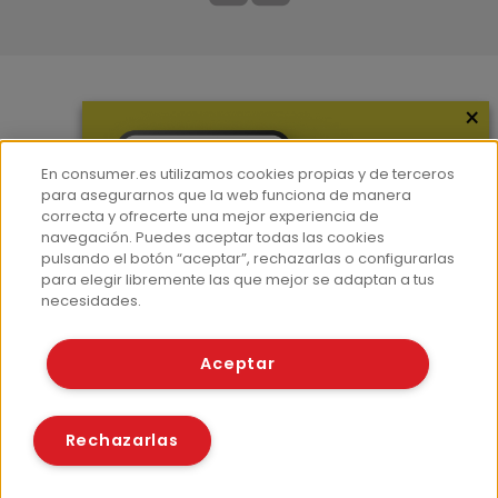
×
Más información
¿Quiénes somos?
En consumer.es utilizamos cookies propias y de terceros
Hemeroteca
para asegurarnos que la web funciona de manera
correcta y ofrecerte una mejor experiencia de
Contacto
navegación. Puedes aceptar todas las cookies
pulsando el botón “aceptar”, rechazarlas o configurarlas
Prensa
para elegir libremente las que mejor se adaptan a tus
Corpus Lingüístico Consumer
necesidades.
© Fundación EROSKI
Aceptar
Aviso legal
Políticas de privacidad
Políticas de cookies
Rechazarlas