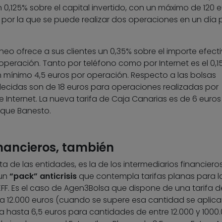
 0,125% sobre el capital invertido, con un máximo de 120 e
ía por la que se puede realizar dos operaciones en un día 
neo ofrece a sus clientes un 0,35% sobre el importe efecti
peración. Tanto por teléfono como por Internet es el 0,1
n mínimo 4,5 euros por operación. Respecto a las bolsas
ablecidas son de 18 euros para operaciones realizadas por
e Internet. La nueva tarifa de Caja Canarias es de 6 euros
a que Banesto.
inancieros, también
a de las entidades, es la de los intermediarios financieros
 un
“pack” anticrisis
que contempla tarifas planas para l
FF. Es el caso de Agen3Bolsa que dispone de una tarifa d
a 12.000 euros (cuando se supere esa cantidad se aplica
va hasta 6,5 euros para cantidades de entre 12.000 y 1000