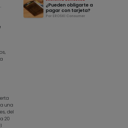
¿Pueden obligarte a
.
pagar con tarjeta?
Por EROSKI Consumer
e
os,
na
erta
ca una
es, del
ta 20
l