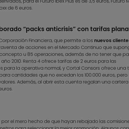
erivados, para el Futuro Ibex Plus es de 3,5 euros, Futuro M
oxx de 6 euros.
orado “packs anticrisis” con tarifas plana
Corporación Financiera, que permite a los
nuevos cliente
raventa de acciones en el Mercado Continuo que supon
 concepto u 85 operaciones, además de no tener que p
año 2010. Renta 4 ofrece tarifas de 2 euros para las
s para la operativa normal, y Cortal Consors ofrece una t
 para cantidades que no excedan los 100.000 euros, pero
alores. Además, al abrir esta cuenta regalan una cartera
euros.
 por el mero hecho de que hayan rebajado las comisione
ámetros para seleccionar la mejor promoción. Algunos con