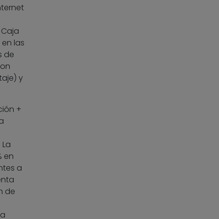
ternet
 Caja
 en las
s de
con
aje) y
ción +
a
 La
% en
ntes a
enta
n de
 a