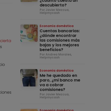
¿cuánto cuesta un
descubierto?
Por Javier Mezcua,
Helpmycash
Economía doméstica
Cuentas bancarias:
¿dónde encontrar
las comisiones más
cierta
bajas y los mejores
s
beneficios?
Por Andrea Morales,
Helpmycash
cio
Economía doméstica
Me he quedado en
paro, ¿mi banco me
va a cobrar
comisiones?
ciones
Por Javier Mezcua,
Helpmycash
Economía doméstica