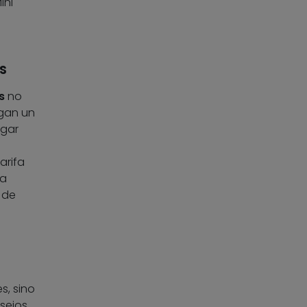
ini
s
s
no
gan un
agar
arifa
 a
 de
s, sino
sejos