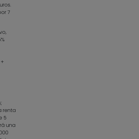
uros.
por 7
vo,
5%
 +
;
a renta
e 5
rá una
.000