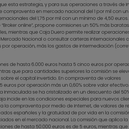
 esta estrategia, y para sus operaciones a través de In
e compraventa en mercado nacional del 1 por mil con un
ernacionales del 1,75 por mil con un mínimo de 4,50 euros.
e “Broker online”, propone comisiones un 50% más baratas
es, mientras que Caja Duero permite realizar operacione
 Mercado Nacional o consultar carteras internacionales 
por operación, más los gastos de intermediación (corret
nes de hasta 6.000 euros hasta 5 cinco euros por opera
ientras que para cantidades superiores la comisión se elev
 sobre el capital invertido. En compraventa de valores
15 euros por operación más un 0,60% sobre valor efectivo.
 la Inmaculada se ha cristalizado en un descuento del 50
caja incide en las condiciones especiales para nuevos clie
ra la compraventa por medio de Internet, de valores de r
ados españoles y la gratuidad de por vida en la comisió
iados en el mercado nacional. La comisión que aplica la
ones de hasta 50.000 euros es de 5 euros, mientras que