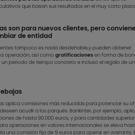
culativos que basan sus resultados en el muy corto plazo
as son para nuevos clientes, pero convien
mbiar de entidad
 clientes tampoco es nada desdeñable,y pueden obtener
a operación, así como
gratificaciones
en forma de bon
un periodo de tiempo concreto e incluso el regalo de u
rebajas
as aplica comisiones más reducidas para potenciar su of
 deseen acudir a los parqués. Bankinter, por ejemplo, apli
aciones de hasta 90.000 euros, y para cantidades superior
a para operaciones en valores internacionales se eleva has
una comisión fija de 9 euros para operar en warrants. E