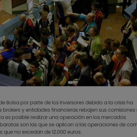
e Bolsa por parte de los inversores debido a la crisis ha
s brokers y entidades financieras rebajen sus comisiones
a es posible realizar una operación en los mercados
 baratas son las que se aplican a las operaciones de co
s que no excedan de 12.000 euros.