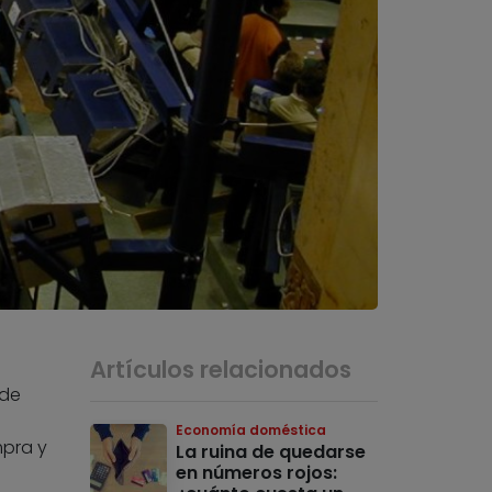
Artículos relacionados
 de
Economía doméstica
mpra y
La ruina de quedarse
en números rojos: