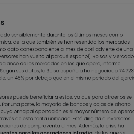
as
ajado sensiblemente durante los últimos meses como
mica, de la que también se han resentido los mercados
timo dato correspondiente al mes de abril advierte de una
nversores han vuelto al parqué español). Bolsas y Mercado
balance de los mercados en los que opera, informe
. Según sus datos, la Bolsa española ha negociado 74.723
ble, un 48% por debajo que en el mismo periodo del ejerci
sores puede beneficiar a estos, ya que para atraerlos se
. Por una parte, la mayoría de bancos y cajas de ahorro
, cuya principal aportación es el mayor número de opera
ravés de esta tarifa unificada. Está dirigida a inversores
aciones de compraventa al mes. Además, la crisis ha
uentos para las operaciones intradía
, de los que se