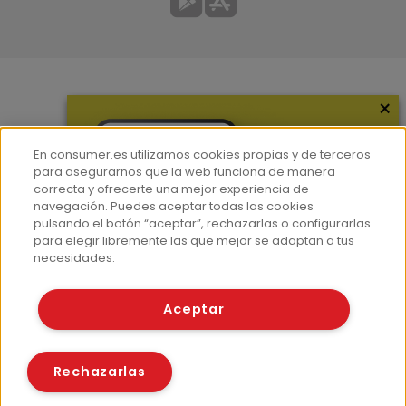
×
Más información
¿Quiénes somos?
En consumer.es utilizamos cookies propias y de terceros
Hemeroteca
para asegurarnos que la web funciona de manera
correcta y ofrecerte una mejor experiencia de
Contacto
navegación. Puedes aceptar todas las cookies
pulsando el botón “aceptar”, rechazarlas o configurarlas
Prensa
para elegir libremente las que mejor se adaptan a tus
Corpus Lingüístico Consumer
necesidades.
© Fundación EROSKI
Aceptar
Aviso legal
Políticas de privacidad
Políticas de cookies
Rechazarlas