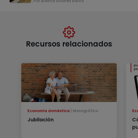
Por Blanca Álvarez Barco
Recursos relacionados
Economía doméstica
Monográfico
Ec
Jubilación
Có
pu