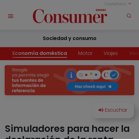
Castellano
Sociedad y consumo
Economía doméstica
Motor
Viajes
Viv
Simuladores para hacer la