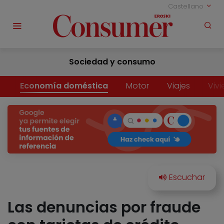
Castellano
Sociedad y consumo
Economía doméstica
Motor
Viajes
Viv
Las denuncias por fraude