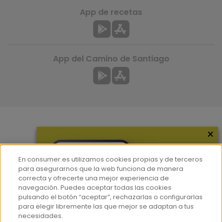
App de recetas
App del Camino de Santiago
×
Más información
¿Quiénes somos?
En consumer.es utilizamos cookies propias y de terceros
Hemeroteca
para asegurarnos que la web funciona de manera
correcta y ofrecerte una mejor experiencia de
Contacto
navegación. Puedes aceptar todas las cookies
pulsando el botón “aceptar”, rechazarlas o configurarlas
Prensa
para elegir libremente las que mejor se adaptan a tus
Corpus Lingüístico Consumer
necesidades.