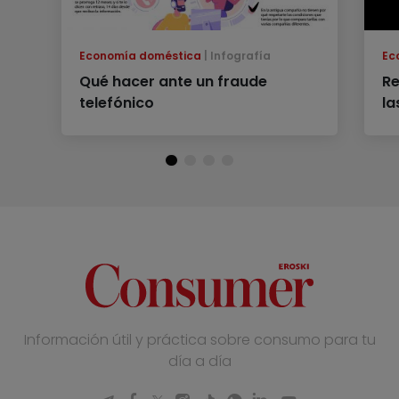
Economía doméstica
Infografía
Ec
Qué hacer ante un fraude
Re
telefónico
la
Información útil y práctica sobre consumo para tu
día a día