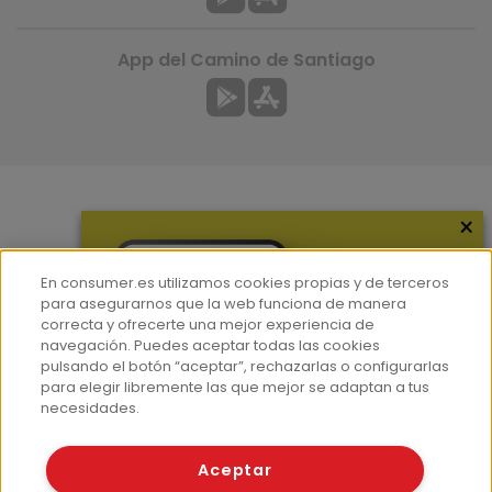
App del Camino de Santiago
×
Más información
¿Quiénes somos?
En consumer.es utilizamos cookies propias y de terceros
Hemeroteca
para asegurarnos que la web funciona de manera
correcta y ofrecerte una mejor experiencia de
Contacto
navegación. Puedes aceptar todas las cookies
pulsando el botón “aceptar”, rechazarlas o configurarlas
Prensa
para elegir libremente las que mejor se adaptan a tus
Corpus Lingüístico Consumer
necesidades.
© Fundación EROSKI
Aceptar
Aviso legal
Políticas de privacidad