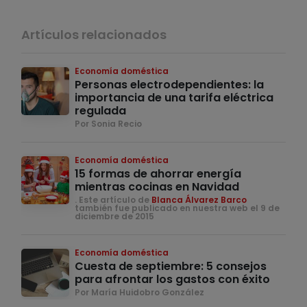
Artículos relacionados
Economía doméstica
Personas electrodependientes: la
importancia de una tarifa eléctrica
regulada
Por Sonia Recio
Economía doméstica
15 formas de ahorrar energía
mientras cocinas en Navidad
. Este artículo de
Blanca Álvarez Barco
también fue publicado en nuestra web el 9 de
diciembre de 2015
Economía doméstica
Cuesta de septiembre: 5 consejos
para afrontar los gastos con éxito
Por María Huidobro González