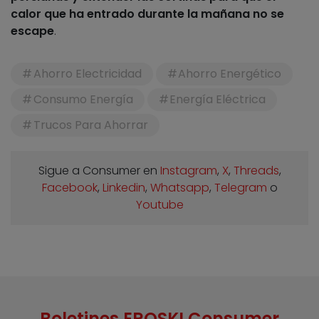
calor que ha entrado durante la mañana no se
escape
.
Ahorro Electricidad
Ahorro Energético
Consumo Energía
Energía Eléctrica
Trucos Para Ahorrar
Sigue a Consumer en
Instagram
,
X
,
Threads
,
Facebook
,
Linkedin
,
Whatsapp
,
Telegram
o
Youtube
Boletines EROSKI Consumer