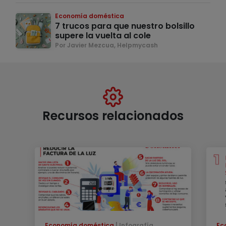
Economía doméstica
7 trucos para que nuestro bolsillo
supere la vuelta al cole
Por Javier Mezcua, Helpmycash
Recursos relacionados
Economía doméstica
Infografía
Ec