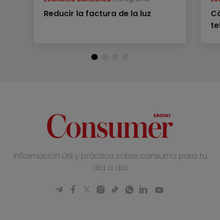
Reducir la factura de la luz
C
te
Información útil y práctica sobre consumo para tu
día a día