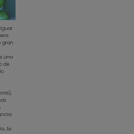
riguar
uera
e gran
s una
o de
lo
ras),
has
n
uncia.
o, te