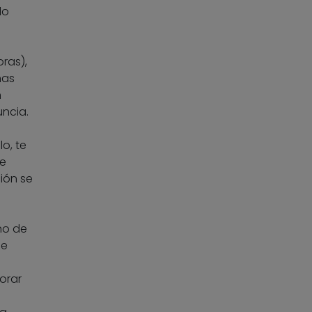
lo
ras),
has
n
uncia.
o, te
te
ción se
ono de
de
orar