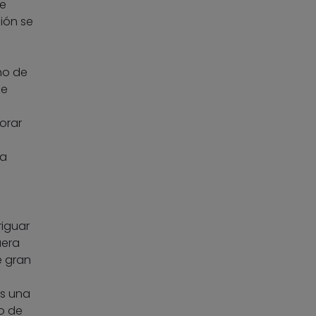
te
ción se
ono de
de
orar
ra
riguar
uera
e gran
s una
o de