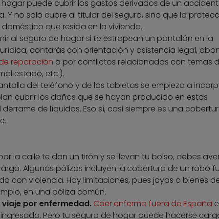
 hogar puede cubrir los gastos derivados de un acciden
 Y no solo cubre al titular del seguro, sino que la protec
l doméstico que resida en la vivienda.
ir al seguro de hogar si te estropean un pantalón en la
a jurídica, contarás con orientación y asistencia legal, ab
de reparación
o por conflictos relacionados con temas 
al estado, etc.).
antalla del teléfono y de las tabletas se empieza a incorp
lan cubrir los daños que se hayan producido en estos
 derrame de líquidos. Eso sí, casi siempre es una cobertu
e.
or la calle te dan un tirón y se llevan tu bolso, debes ave
argo. Algunas pólizas incluyen la cobertura de un robo f
o con violencia. Hay limitaciones, pues joyas o bienes d
jemplo, en una póliza común.
n viaje por enfermedad.
Caer enfermo fuera de España
e
r ingresado. Pero tu seguro de hogar puede hacerse carg