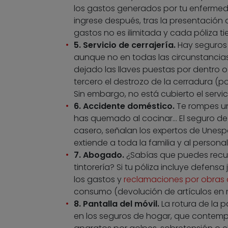
los gastos generados por tu enfermeda
ingrese después, tras la presentación d
gastos no es ilimitada y cada póliza ti
5. Servicio de cerrajería.
Hay seguros 
aunque no en todas las circunstancias. 
dejado las llaves puestas por dentro o
tercero el destrozo de la cerradura (po
Sin embargo, no está cubierto el servic
6. Accidente doméstico.
Te rompes una
has quemado al cocinar… El seguro de
casero, señalan los expertos de Unespa.
extiende a toda la familia y al persona
7. Abogado.
¿Sabías que puedes recurr
tintorería? Si tu póliza incluye defens
los gastos y
reclamaciones por obras 
consumo (devolución de artículos en m
8. Pantalla del móvil.
La rotura de la p
en los seguros de hogar, que contemp