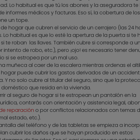
d. Lo habitual es que tú los abones y la aseguradora te 
e informes médicos y facturas. Eso sí, la cobertura de los
ene un tope.
de hogar que cubren el servicio de un cerrajero (las 24 ho
Lo habitual es que lo esté la apertura de la puerta si te 
 si te roban las llaves. También cubre si corresponde a u
r intento de robo, etc.), pero ¡ojo! es necesario tener den
io si se estropea por un mal uso.
 muñeca al caer de la escalera mientras ordenas el altill
 hogar puede cubrir los gastos derivados de un acciden
 Y no solo cubre al titular del seguro, sino que la protec
l doméstico que resida en la vivienda.
ir al seguro de hogar si te estropean un pantalón en la
a jurídica, contarás con orientación y asistencia legal, ab
de reparación
o por conflictos relacionados con temas 
al estado, etc.).
antalla del teléfono y de las tabletas se empieza a incorp
lan cubrir los daños que se hayan producido en estos