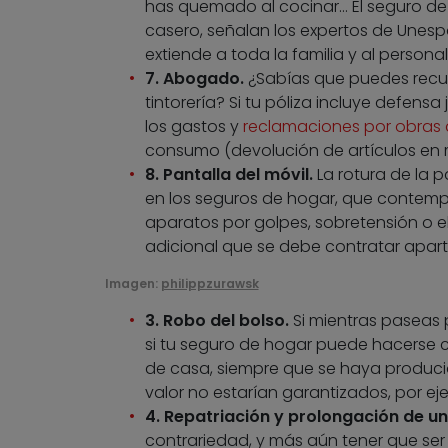
has quemado al cocinar… El seguro de
casero, señalan los expertos de Unespa.
extiende a toda la familia y al persona
7. Abogado.
¿Sabías que puedes recurr
tintorería? Si tu póliza incluye defens
los gastos y
reclamaciones por obras 
consumo (devolución de artículos en m
8. Pantalla del móvil.
La rotura de la p
en los seguros de hogar, que contemp
aparatos por golpes, sobretensión o el
adicional que se debe contratar apart
Imagen:
philippzurawsk
3. Robo del bolso.
Si mientras paseas p
si tu seguro de hogar puede hacerse c
de casa, siempre que se haya producid
valor no estarían garantizados, por e
4. Repatriación y prolongación de u
contrariedad, y más aún tener que se