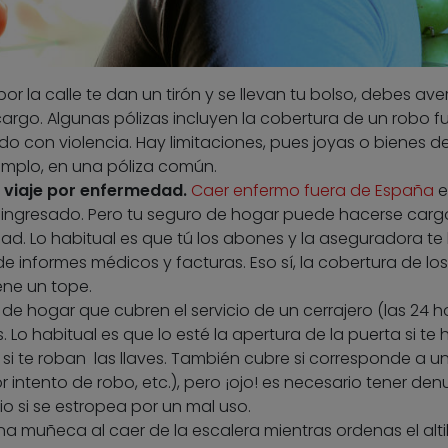
or la calle te dan un tirón y se llevan tu bolso, debes ave
argo. Algunas pólizas incluyen la cobertura de un robo f
o con violencia. Hay limitaciones, pues joyas o bienes d
jemplo, en una póliza común.
n viaje por enfermedad.
Caer enfermo fuera de España
e
r ingresado. Pero tu seguro de hogar puede hacerse carg
d. Lo habitual es que tú los abones y la aseguradora te 
e informes médicos y facturas. Eso sí, la cobertura de los
ene un tope.
de hogar que cubren el servicio de un cerrajero (las 24 ho
Lo habitual es que lo esté la apertura de la puerta si te 
 si te roban las llaves. También cubre si corresponde a u
r intento de robo, etc.), pero ¡ojo! es necesario tener den
io si se estropea por un mal uso.
 muñeca al caer de la escalera mientras ordenas el altill