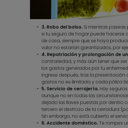
3. Robo del bolso.
Si mientras paseas p
si tu seguro de hogar puede hacerse c
de casa, siempre que se haya producid
valor no estarían garantizados, por e
4. Repatriación y prolongación de u
contrariedad, y más aún tener que se
los gastos generados por tu enfermeda
ingrese después, tras la presentación d
gastos no es ilimitada y cada póliza ti
5. Servicio de cerrajería.
Hay seguros 
aunque no en todas las circunstancias. 
dejado las llaves puestas por dentro o
tercero el destrozo de la cerradura (po
Sin embargo, no está cubierto el servic
6. Accidente doméstico.
Te rompes una