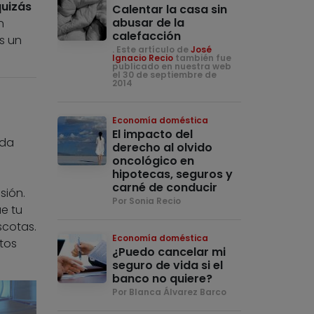
quizás
Calentar la casa sin
abusar de la
n
calefacción
s un
. Este artículo de
José
Ignacio Recio
también fue
publicado en nuestra web
el 30 de septiembre de
2014
Economía doméstica
El impacto del
ida
derecho al olvido
oncológico en
hipotecas, seguros y
carné de conducir
sión.
Por Sonia Recio
e tu
scotas.
Economía doméstica
tos
¿Puedo cancelar mi
seguro de vida si el
banco no quiere?
Por Blanca Álvarez Barco