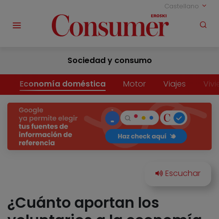
Castellano
Sociedad y consumo
Economía doméstica
Motor
Viajes
Viv
¿Cuánto aportan los