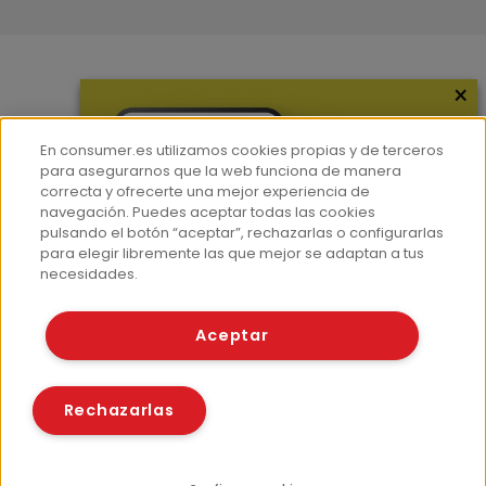
×
Más información
¿Quiénes somos?
En consumer.es utilizamos cookies propias y de terceros
Hemeroteca
para asegurarnos que la web funciona de manera
correcta y ofrecerte una mejor experiencia de
Contacto
navegación. Puedes aceptar todas las cookies
pulsando el botón “aceptar”, rechazarlas o configurarlas
Prensa
para elegir libremente las que mejor se adaptan a tus
Corpus Lingüístico Consumer
necesidades.
© Fundación EROSKI
Aceptar
Aviso legal
Políticas de privacidad
Políticas de cookies
Rechazarlas