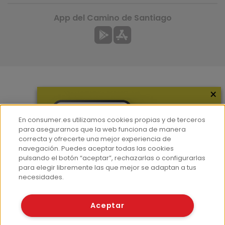
App del Camino de Santiago
×
Más información
¿Quiénes somos?
En consumer.es utilizamos cookies propias y de terceros
Hemeroteca
para asegurarnos que la web funciona de manera
correcta y ofrecerte una mejor experiencia de
Contacto
navegación. Puedes aceptar todas las cookies
pulsando el botón “aceptar”, rechazarlas o configurarlas
Prensa
para elegir libremente las que mejor se adaptan a tus
Corpus Lingüístico Consumer
necesidades.
© Fundación EROSKI
Aceptar
Aviso legal
Políticas de privacidad