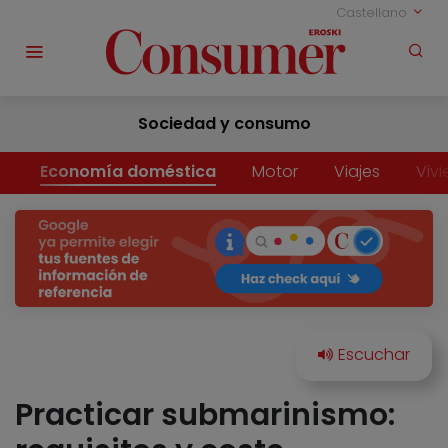
Castellano
Sociedad y consumo
Economía doméstica
Motor
Viajes
Viv
Practicar submarinismo: