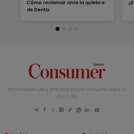
Cómo reclamar ante la quiebra
¿E
de Dentix
Información útil y práctica sobre consumo para tu
día a día