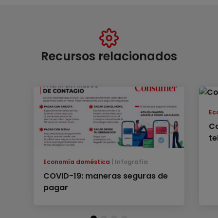
Recursos relacionados
Ec
Co
te
Economía doméstica
Infografía
COVID-19: maneras seguras de
pagar