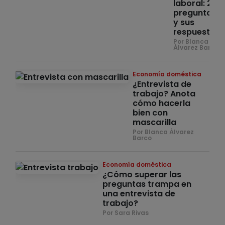
laboral: 25
preguntas
y sus
respuestas
Por Blanca
Álvarez Barco
Economía doméstica
¿Entrevista de
trabajo? Anota
cómo hacerla
bien con
mascarilla
Por Blanca Álvarez
Barco
Economía doméstica
¿Cómo superar las
preguntas trampa en
una entrevista de
trabajo?
Por Sara Rivas