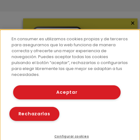
×
Más información
En consumer.es utilizamos cookies propias y de terceros
¿Quiénes somos?
para asegurarnos que la web funciona de manera
Hemeroteca
correcta y ofrecerte una mejor experiencia de
navegación. Puedes aceptar todas las cookies
Contacto
pulsando el botón “aceptar”, rechazarlas o configurarlas
para elegir libremente las que mejor se adaptan a tus
Prensa
necesidades.
Corpus Lingüístico Consumer
Aceptar
© Fundación EROSKI
Aviso legal
Políticas de privacidad
Políticas de cookies
Rechazarlas
Configurar cookies