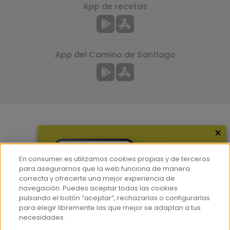
App de recetas
App del Camino de Santiago
×
Más información
¿Quiénes somos?
En consumer.es utilizamos cookies propias y de terceros
Hemeroteca
para asegurarnos que la web funciona de manera
correcta y ofrecerte una mejor experiencia de
Contacto
navegación. Puedes aceptar todas las cookies
pulsando el botón “aceptar”, rechazarlas o configurarlas
Prensa
para elegir libremente las que mejor se adaptan a tus
Corpus Lingüístico Consumer
necesidades.