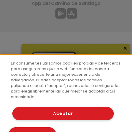
App del Camino de Santiago
×
Más información
¿Quiénes somos?
En consumer.es utilizamos cookies propias y de terceros
Hemeroteca
para asegurarnos que la web funciona de manera
correcta y ofrecerte una mejor experiencia de
Contacto
navegación. Puedes aceptar todas las cookies
pulsando el botón “aceptar”, rechazarlas o configurarlas
Prensa
para elegir libremente las que mejor se adaptan a tus
Corpus Lingüístico Consumer
necesidades.
© Fundación EROSKI
Aceptar
Aviso legal
Políticas de privacidad
Políticas de cookies