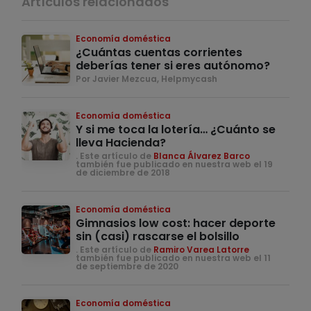
Artículos relacionados
Economía doméstica
¿Cuántas cuentas corrientes
deberías tener si eres autónomo?
Por Javier Mezcua, Helpmycash
Economía doméstica
Y si me toca la lotería… ¿Cuánto se
lleva Hacienda?
. Este artículo de
Blanca Álvarez Barco
también fue publicado en nuestra web el 19
de diciembre de 2018
Economía doméstica
Gimnasios low cost: hacer deporte
sin (casi) rascarse el bolsillo
. Este artículo de
Ramiro Varea Latorre
también fue publicado en nuestra web el 11
de septiembre de 2020
Economía doméstica