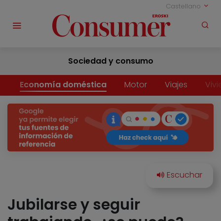
Castellano
Sociedad y consumo
Economía doméstica
Motor
Viajes
Viv
Jubilarse y seguir