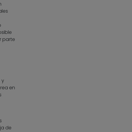
n
ales
o
sible
r parte
 y
crea en
s
s
ija de