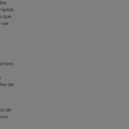
las
ropias
a que
 ser
número
n
les de
os de
ros.