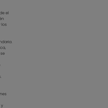
de el
én
 los
ndaria.
ca,
 se
e
.
enes
 y