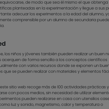
 equivocarse, de modo que sea él mismo el que obtenga 
tíficas planteadas en la experimentación y llegue a sus p
rtante adecuar los experimentos a la edad del alumno, y
ilmente comprensible por un alumno de secundaria puede
ia.
ed
, los niños y jóvenes también pueden realizar un buen 
 acerquen de forma sencilla a los conceptos científicos
ctualmente con varios recursos donde se exponen un bue
s que se pueden realizar con materiales y elementos fáci
: este sitio web recoge más de 100 actividades prácticas y
rse con pocos medios, sin necesidad de utilizar element
xperimentos pueden realizarse en casa con utensilios case
 como luz y sonido, magnetismo, calor y temperatura o