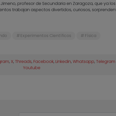
 Jimeno, profesor de Secundaria en Zaragoza, que ya los
entos trabajan aspectos divertidos, curiosos, sorprenden
ndo
Experimentos Científicos
Física
gram
,
X
,
Threads
,
Facebook
,
Linkedin
,
Whatsapp
,
Telegram
Youtube