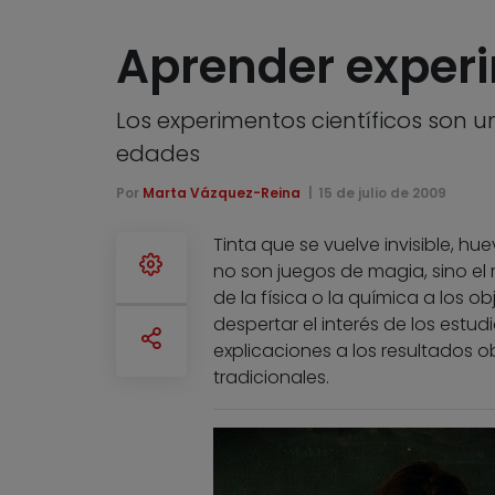
Aprender exper
Los experimentos científicos son 
edades
Por
Marta Vázquez-Reina
15 de julio de 2009
Tinta que se vuelve invisible, hue
no son juegos de magia, sino el 
de la física o la química a los o
despertar el interés de los estud
explicaciones a los resultados o
tradicionales.