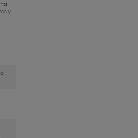
 ha
tes y
o