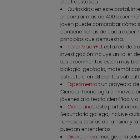
electroestática.
Curiosikids: en este portal, 
encontrar más de 400 experiment
joven puede comprobar cómo se 
contiene fichas de cada experimen
principios que demuestra.
Taller Madri+d
: esta red de t
investigación incluye un taller d
Los experimentos están muy bien 
biología, geología, matemáticas
estructura en diferentes subcate
Experimentar
: un proyecto de 
Ciencia, Tecnología e Innovació
jóvenes a la teoría científica y 
Ciencianet
: este portal, crea
Secundaria gallego, incluye cur
famosas teorías de la física y l
puedan entenderlos.
Diverciencia
: recoge una sele