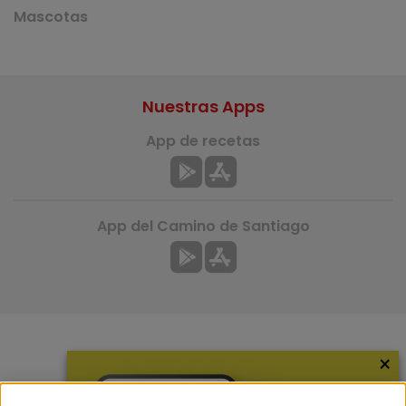
Mascotas
Nuestras Apps
App de recetas
App del Camino de Santiago
×
Más información
¿Quiénes somos?