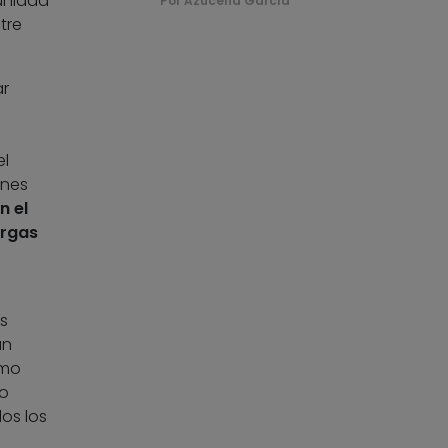
unidad
Por Azucena García
tre
ar
el
ones
n el
argas
e
s
an
omo
mo
os los