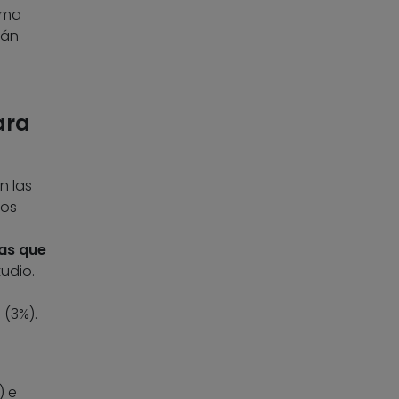
ama
rán
ara
n las
los
ras que
tudio.
 (3%).
) e