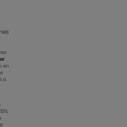
nes
esa
ar
o en
as
á a
a
 33%
e
el