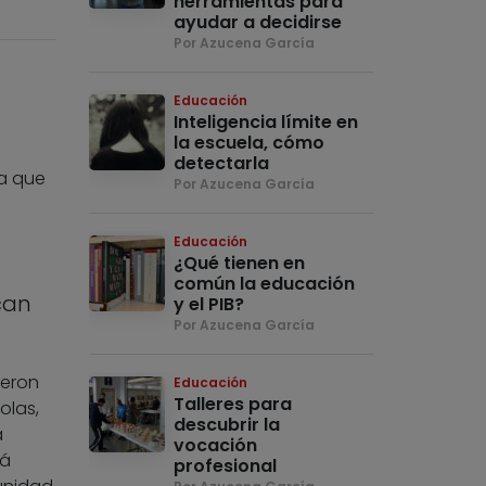
herramientas para
ayudar a decidirse
Por Azucena García
Educación
Inteligencia límite en
la escuela, cómo
detectarla
ra que
Por Azucena García
Educación
¿Qué tienen en
común la educación
can
y el PIB?
Por Azucena García
ieron
Educación
Talleres para
olas,
descubrir la
a
vocación
rá
profesional