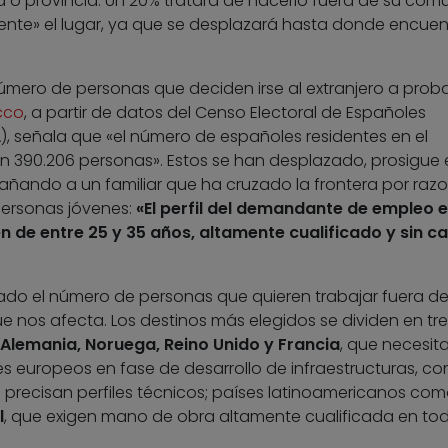
 o provincia. Un 20% tratará de hacerlo fuera de su com
ferente» el lugar, ya que se desplazará hasta donde encuen
mero de personas que deciden irse al extranjero a prob
cco
, a partir de datos del Censo Electoral de Españoles
A), señala que «el número de españoles residentes en el
n 390.206 personas». Estos se han desplazado, prosigue 
pañando a un familiar que ha cruzado la frontera por raz
personas jóvenes:
«El perfil del demandante de empleo e
n de entre 25 y 35 años, altamente cualificado y sin c
icado el número de personas que quieren trabajar fuera d
ue nos afecta. Los destinos más elegidos se dividen en tre
Alemania, Noruega, Reino Unido y Francia
, que necesit
 europeos en fase de desarrollo de infraestructuras, c
e precisan perfiles técnicos; países latinoamericanos co
l
, que exigen mano de obra altamente cualificada en tod