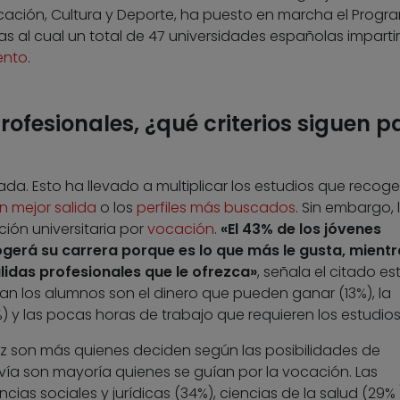
ducación, Cultura y Deporte, ha puesto en marcha el Progr
as al cual un total de 47 universidades españolas imparti
ento
.
rofesionales, ¿qué criterios siguen p
da. Esto ha llevado a multiplicar los estudios que recoge
 mejor salida
o los
perfiles más buscados
. Sin embargo, 
ión universitaria por
vocación
.
«El 43% de los jóvenes
gerá su carrera porque es lo que más le gusta, mient
alidas profesionales que le ofrezca»
, señala el citado es
an los alumnos son el dinero que pueden ganar (13%), la
) y las pocas horas de trabajo que requieren los estudios
z son más quienes deciden según las posibilidades de
ía son mayoría quienes se guían por la vocación. Las
ncias sociales y jurídicas (34%), ciencias de la salud (29% 