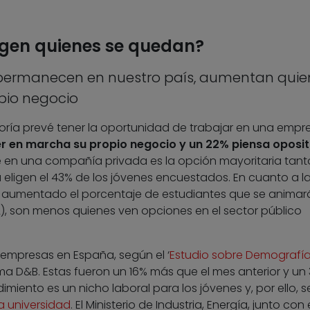
ligen quienes se quedan?
e permanecen en nuestro país, aumentan quie
pio negocio
oría prevé tener la oportunidad de trabajar en una empr
er en marcha su propio negocio y un 22% piensa oposit
e en una compañía privada es la opción mayoritaria tant
 eligen el 43% de los jóvenes encuestados. En cuanto a l
a aumentado el porcentaje de estudiantes que se animar
, son menos quienes ven opciones en el sector público
 empresas en España, según el ‘
Estudio sobre Demografí
rma D&B. Estas fueron un 16% más que el mes anterior y un
imiento es un nicho laboral para los jóvenes y, por ello, s
a universidad
. El Ministerio de Industria, Energía, junto con 