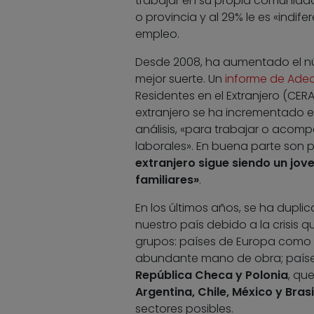
trabajar en su propia comunidad
o provincia y al 29% le es «indi
empleo.
Desde 2008, ha aumentado el nú
mejor suerte. Un
informe de Ade
Residentes en el Extranjero (CER
extranjero se ha incrementado e
análisis, «para trabajar o acom
laborales». En buena parte son 
extranjero sigue siendo un jove
familiares»
.
En los últimos años, se ha dupl
nuestro país debido a la crisis q
grupos: países de Europa como
abundante mano de obra; países
República Checa y Polonia
, qu
Argentina, Chile, México y Brasi
sectores posibles.