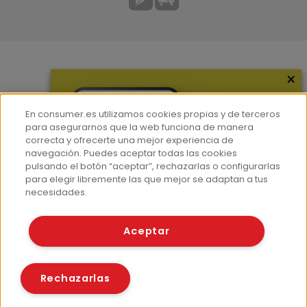
×
Más información
¿Quiénes somos?
En consumer.es utilizamos cookies propias y de terceros
Hemeroteca
para asegurarnos que la web funciona de manera
correcta y ofrecerte una mejor experiencia de
Contacto
navegación. Puedes aceptar todas las cookies
pulsando el botón “aceptar”, rechazarlas o configurarlas
Prensa
para elegir libremente las que mejor se adaptan a tus
Corpus Lingüístico Consumer
necesidades.
© Fundación EROSKI
Aceptar
Aviso legal
Políticas de privacidad
Políticas de cookies
Rechazarlas