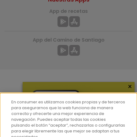
App de recetas
App del Camino de Santiago
×
Más información
¿Quiénes somos?
En consumer.es utilizamos cookies propias y de terceros
Hemeroteca
para asegurarnos que la web funciona de manera
correcta y ofrecerte una mejor experiencia de
Contacto
navegación. Puedes aceptar todas las cookies
pulsando el botón “aceptar”, rechazarlas o configurarlas
Prensa
para elegir libremente las que mejor se adaptan a tus
Corpus Lingüístico Consumer
necesidades.