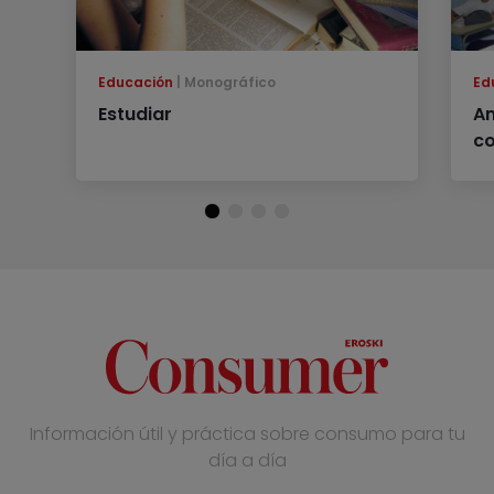
Educación
Monográfico
Ed
Estudiar
An
co
Información útil y práctica sobre consumo para tu
día a día