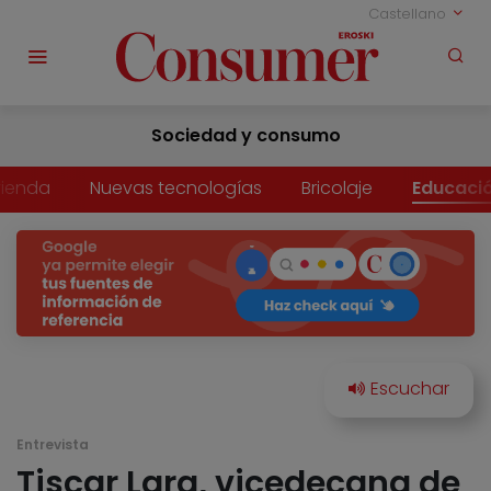
Castellano
Sociedad y consumo
vienda
Nuevas tecnologías
Bricolaje
Educaci
Entrevista
Tiscar Lara, vicedecana de