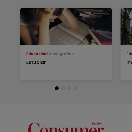
Educación
Monográfico
Ed
Estudiar
In