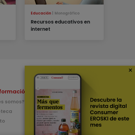
Educación
Monográfico
Recursos educativos en
internet
×
formación
Nuestras Apps
es somos?
App de recetas
teca
to
App del Camino de