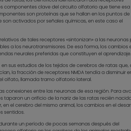
componentes clave del circuito olfatorio que tiene esa
ponentes son proteínas que se hallan en los puntos de
e son activados por señales químicas, en este caso el
relativos de tales receptores «sintonizan» a las neuronas
es a los neurotransmisores. De esa forma, los cambios e
endas neurales preferidas que constituyen el aprendizaje
en sus estudios de los tejidos de cerebros de ratas que, 
ían, la fracción de receptores NMDA tendía a disminuir 
 olfato, llamada tramo olfatorio lateral.
las conexiones entre las neuronas de esa región. Para av
os taparon un orificio de la nariz de las ratas recién nacid
en el cerebro del mismo animal, los cambios en el desarr
os sentidos.
e durante un período de pocas semanas después del
proceso olfatorio en los cerebros de los animales mostra