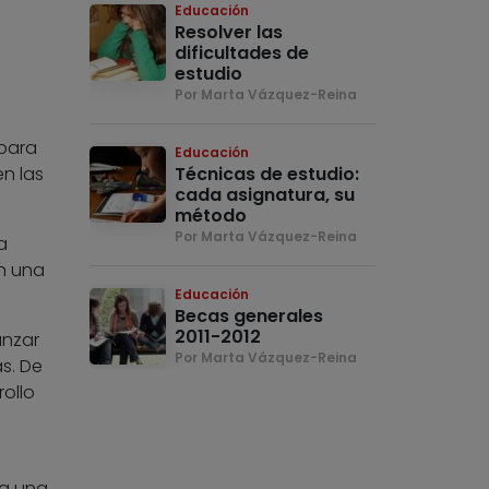
Educación
Resolver las
dificultades de
estudio
Por Marta Vázquez-Reina
 para
Educación
n las
Técnicas de estudio:
cada asignatura, su
.
método
Por Marta Vázquez-Reina
a
en una
Educación
Becas generales
2011-2012
anzar
Por Marta Vázquez-Reina
as. De
ollo
ba una