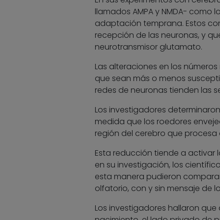
llamados AMPA y NMDA- como los 
adaptación temprana. Estos com
recepción de las neuronas, y qu
neurotransmisor glutamato.
Las alteraciones en los números 
que sean más o menos susceptibl
redes de neuronas tienden las s
Los investigadores determinaron 
medida que los roedores envejec
región del cerebro que procesa el
Esta reducción tiende a activar 
en su investigación, los científic
esta manera pudieron comparar, 
olfatorio, con y sin mensaje de l
Los investigadores hallaron qu
nacimiento, el lado privado de 