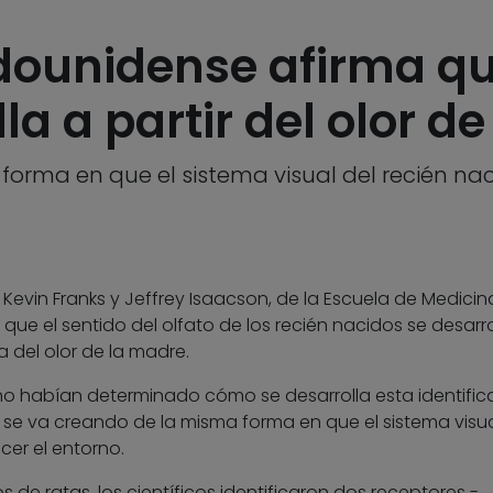
dounidense afirma que
la a partir del olor d
a forma en que el sistema visual del recién n
 Kevin Franks y Jeffrey Isaacson, de la Escuela de Medicin
 que el sentido del olfato de los recién nacidos se desarro
 del olor de la madre.
no habían determinado cómo se desarrolla esta identific
so se va creando de la misma forma en que el sistema visua
er el entorno.
 de ratas, los científicos identificaron dos receptores -