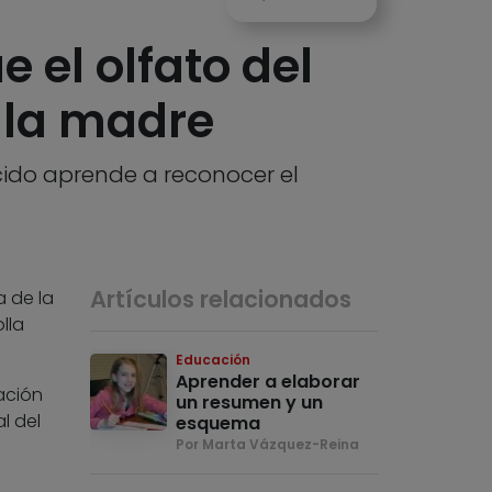
 el olfato del
e la madre
acido aprende a reconocer el
Artículos relacionados
a de la
lla
Educación
Aprender a elaborar
ación
un resumen y un
l del
esquema
Por Marta Vázquez-Reina