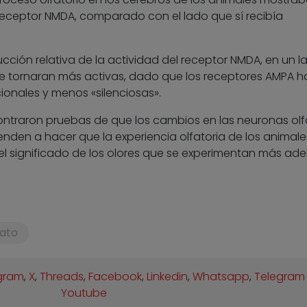
 receptor NMDA, comparado con el lado que sí recibía
ucción relativa de la actividad del receptor NMDA, en un l
se tornaran más activas, dado que los receptores AMPA 
onales y menos «silenciosas».
ntraron pruebas de que los cambios en las neuronas olf
enden a hacer que la experiencia olfatoria de los animale
el significado de los olores que se experimentan más ade
fato
gram
,
X
,
Threads
,
Facebook
,
Linkedin
,
Whatsapp
,
Telegram
Youtube