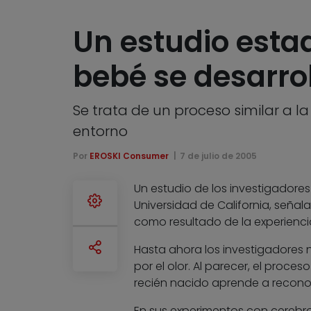
Un estudio esta
bebé se desarrol
Se trata de un proceso similar a l
entorno
Por
EROSKI Consumer
7 de julio de 2005
Un estudio de los investigadores
Universidad de California, señala
como resultado de la experiencia
Hasta ahora los investigadores 
por el olor. Al parecer, el proce
recién nacido aprende a reconoc
En sus experimentos con cerebros