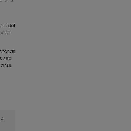
ado del
hacen
atorias
s sea
lante
o