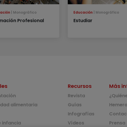
ación
Monográfico
Educación
Monográfico
mación Profesional
Estudiar
les
Recursos
Más in
ntación
Revista
¿Quién
idad alimentaria
Guías
Hemero
Infografías
Contac
 infancia
Vídeos
Prensa