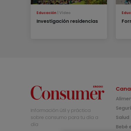
Educación
Vídeo
Educ
Investigación residencias
For
Cana
Alime
Segur
Información útil y práctica
Salud
sobre consumo para tu día a
día
Bebé e