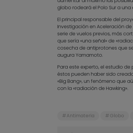
aumentar al máximo las posibilid
globo rodeará el Polo Sur a una 
El principal responsable del pro
Investigación en Aceleración de
serie de vuelos previos, más cor
que sería «una señal» de «radia
cosecha de antiprotones que se
augura Yamamoto.
Para este experto, el estudio de
éstos pueden haber sido creados
«Big Bang», un fenómeno que aú
con la «radiación de Hawking».
Antimateria
Globo