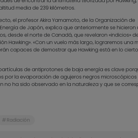
ades de encontrar la antimateria teorizada por Hawking, 
altitud media de 239 kilómetros.
yecto, el profesor Akira Yamamoto, de la Organización de
 Energía de Japón, explica que anteriormente se hicieron
tos, desde el norte de Canadá, que revelaron «indicios» de
ción Hawking». «Con un vuelo más largo, lograremos una 
rán capaces de demostrar que Hawking está en lo cierto
 partículas de antiprotones de baja energía es clave por
 por la evaporación de agujeros negros microscópicos t
n no ha sido observado en la naturaleza y que se corre
Radiación