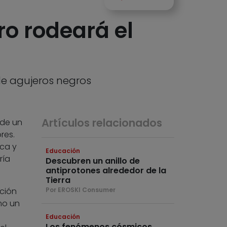
o rodeará el
 de agujeros negros
Artículos relacionados
 de un
res.
ica y
Educación
ría
Descubren un anillo de
antiprotones alrededor de la
Tierra
ación
Por EROSKI Consumer
mo un
Educación
Los fenómenos cósmicos