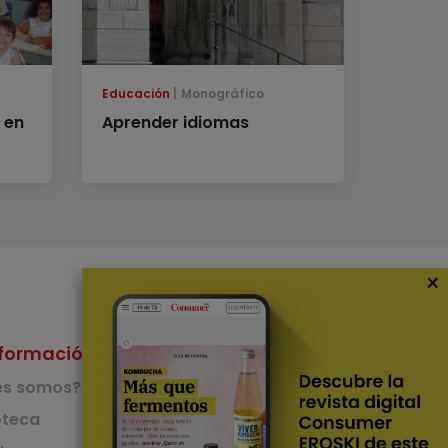
Educación
Monográfico
 en
Aprender idiomas
×
formación
Nuestras Apps
es somos?
App de recetas
teca