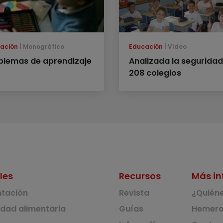
ación
Monográfico
Educación
Vídeo
blemas de aprendizaje
Analizada la seguridad
208 colegios
les
Recursos
Más in
ntación
Revista
¿Quién
idad alimentaria
Guías
Hemero