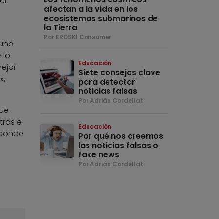
el
afectan a la vida en los
ecosistemas submarinos de
la Tierra
Por EROSKI Consumer
 una
 lo
Educación
mejor
Siete consejos clave
»,
para detectar
noticias falsas
Por Adrián Cordellat
que
ras el
Educación
sponde
Por qué nos creemos
las noticias falsas o
fake news
Por Adrián Cordellat