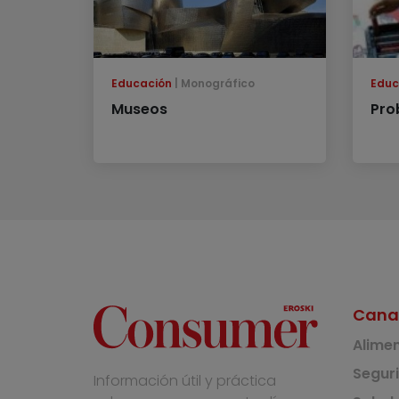
Educación
Monográfico
Educ
Museos
Pro
Cana
Alime
Segur
Información útil y práctica