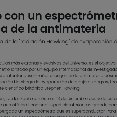
 con un espectrómetr
a de la antimateria
ncia de la "radiación Hawking" de evaporación
ículas más extrañas y evasivas del Universo, es el objetivo
tro lanzado por un equipo internacional de investigado
ara intentar desentrañar el origen de la antimateria cósm
adiación Hawking» de evaporación de agujeros negros, teo
e científico británico Stephen Hawking.
», fue lanzado con éxito el 13 de diciembre desde la est
e aerostática tiene una superficie interior tan grande co
lbergado un espectrómetro que es superconductor. Para