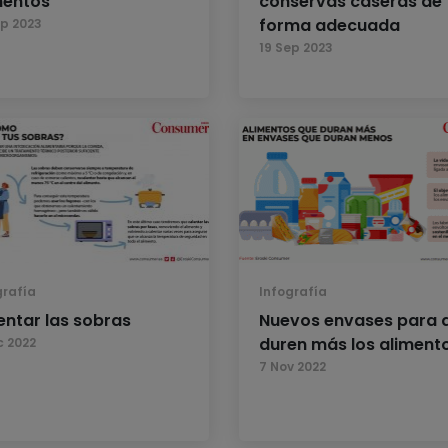
mentos
conservas caseras de
forma adecuada
ep 2023
19 Sep 2023
grafía
Infografía
entar las sobras
Nuevos envases para 
duren más los aliment
c 2022
7 Nov 2022