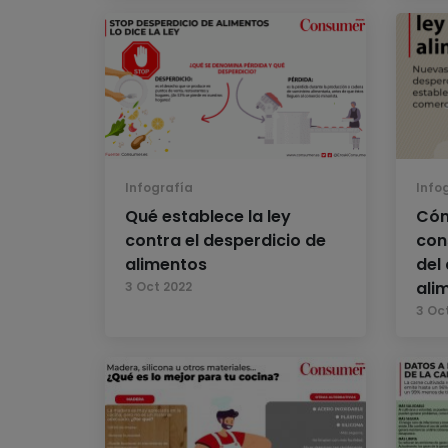
Infografía
Info
Qué establece la ley
Cóm
contra el desperdicio de
con
alimentos
del
ali
3 Oct 2022
3 Oc