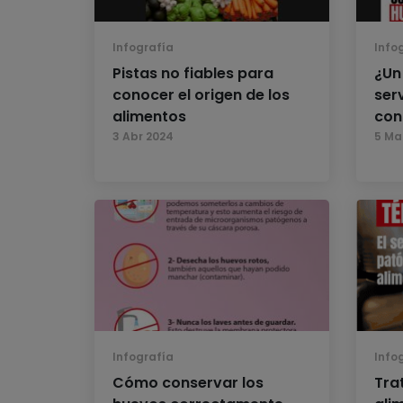
Infografía
Info
Pistas no fiables para
¿Un
conocer el origen de los
serv
alimentos
con
3 Abr 2024
5 Ma
Infografía
Info
Cómo conservar los
Tra