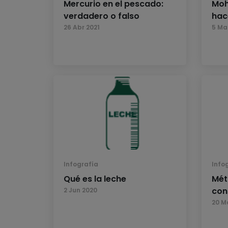
Mercurio en el pescado:
Moh
verdadero o falso
hac
26 Abr 2021
5 Ma
Infografía
Info
Qué es la leche
Mét
con
2 Jun 2020
20 M