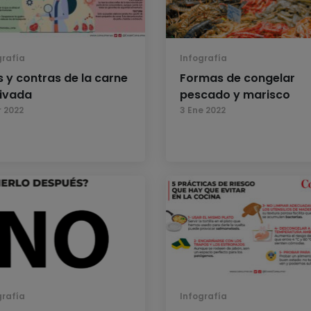
grafía
Infografía
s y contras de la carne
Formas de congelar
tivada
pescado y marisco
r 2022
3 Ene 2022
grafía
Infografía