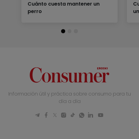
Cuánto cuesta mantener un
Cu
perro
un
Información útil y práctica sobre consumo para tu
día a día