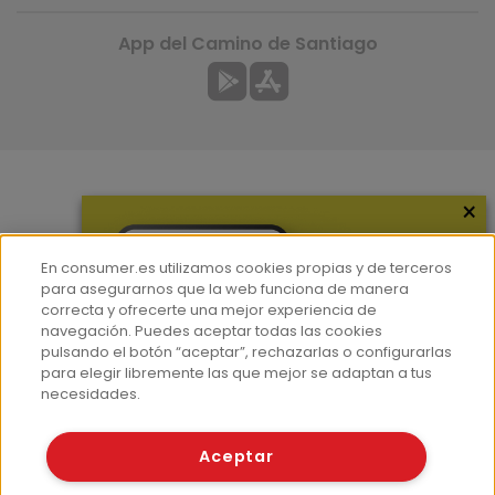
App del Camino de Santiago
×
Más información
¿Quiénes somos?
En consumer.es utilizamos cookies propias y de terceros
Hemeroteca
para asegurarnos que la web funciona de manera
correcta y ofrecerte una mejor experiencia de
Contacto
navegación. Puedes aceptar todas las cookies
pulsando el botón “aceptar”, rechazarlas o configurarlas
Prensa
para elegir libremente las que mejor se adaptan a tus
Corpus Lingüístico Consumer
necesidades.
© Fundación EROSKI
Aceptar
Aviso legal
Políticas de privacidad