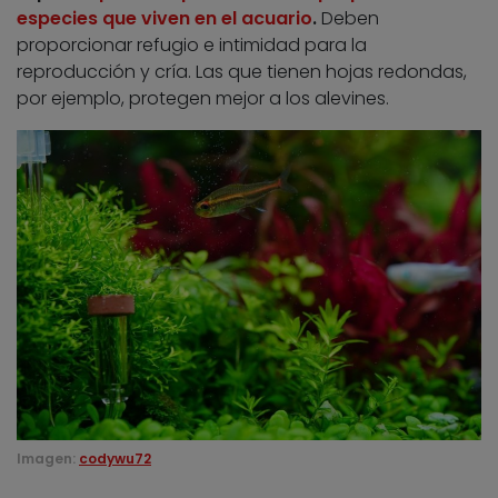
especies que viven en el acuario
.
Deben
proporcionar refugio e intimidad para la
reproducción y cría. Las que tienen hojas redondas,
por ejemplo, protegen mejor a los alevines.
Imagen:
codywu72