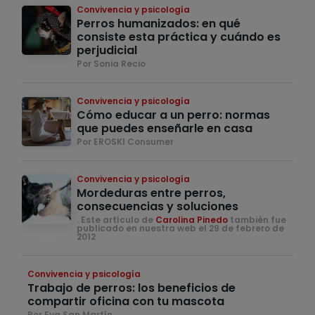
Convivencia y psicología
Perros humanizados: en qué
consiste esta práctica y cuándo es
perjudicial
Por Sonia Recio
Convivencia y psicología
Cómo educar a un perro: normas
que puedes enseñarle en casa
Por EROSKI Consumer
Convivencia y psicología
Mordeduras entre perros,
consecuencias y soluciones
. Este artículo de
Carolina Pinedo
también fue
publicado en nuestra web el 29 de febrero de
2012
Convivencia y psicología
Trabajo de perros: los beneficios de
compartir oficina con tu mascota
Por Eva San Martín