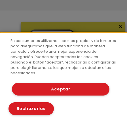
×
Más información
¿Quiénes somos?
En consumer.es utilizamos cookies propias y de terceros
Hemeroteca
para asegurarnos que la web funciona de manera
correcta y ofrecerte una mejor experiencia de
Contacto
navegación. Puedes aceptar todas las cookies
pulsando el botón “aceptar”, rechazarlas o configurarlas
Prensa
para elegir libremente las que mejor se adaptan a tus
Corpus Lingüístico Consumer
necesidades.
© Fundación EROSKI
Aceptar
Aviso legal
Políticas de privacidad
Políticas de cookies
Rechazarlas