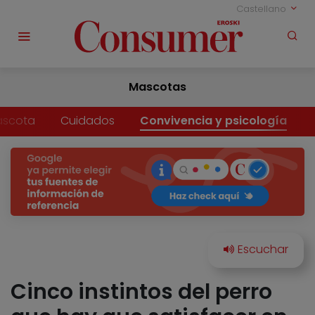
Castellano
Mascotas
ascota
Cuidados
Convivencia y psicología
Cinco instintos del perro