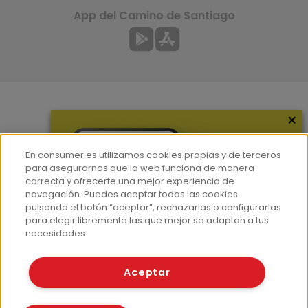
App del Camino de Santiago
×
Más información
¿Quiénes somos?
En consumer.es utilizamos cookies propias y de terceros
Hemeroteca
para asegurarnos que la web funciona de manera
correcta y ofrecerte una mejor experiencia de
Contacto
navegación. Puedes aceptar todas las cookies
pulsando el botón “aceptar”, rechazarlas o configurarlas
Prensa
para elegir libremente las que mejor se adaptan a tus
Corpus Lingüístico Consumer
necesidades.
© Fundación EROSKI
Aceptar
Aviso legal
Políticas de privacidad
Políticas de cookies