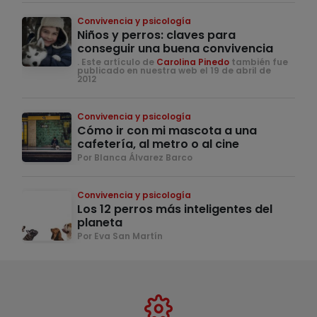
Convivencia y psicología
Niños y perros: claves para
conseguir una buena convivencia
. Este artículo de
Carolina Pinedo
también fue
publicado en nuestra web el 19 de abril de
2012
Convivencia y psicología
Cómo ir con mi mascota a una
cafetería, al metro o al cine
Por Blanca Álvarez Barco
Convivencia y psicología
Los 12 perros más inteligentes del
planeta
Por Eva San Martín