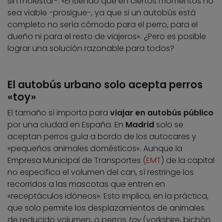
sin molestar-. «Entiendo que en ciertos momentos no
sea viable -prosigue-, ya que si un autobús está
completo no sería cómodo para el perro, para el
dueño ni para el resto de viajeros». ¿Pero es posible
lograr una solución razonable para todos?
El autobús urbano solo acepta perros
«toy»
El tamaño sí importa para
viajar en autobús público
por una ciudad en España. En
Madrid
solo se
aceptan perros guía a bordo de los autocares y
«pequeños animales domésticos». Aunque la
Empresa Municipal de Transportes (
EMT
) de la capital
no especifica el volumen del can, sí restringe los
recorridos a las mascotas que entren en
«receptáculos idóneos». Esto implica, en la práctica,
que solo permite los desplazamientos de animales
de reducido volumen, o perros
toy
(yorkshire, bichón