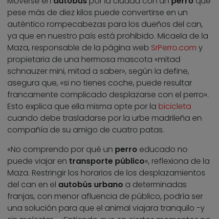
Moverse en
autobús
por la ciudad con un
perro
que
pese más de diez kilos puede convertirse en un
auténtico rompecabezas para los dueños del can,
ya que en nuestro país está prohibido. Micaela de la
Maza, responsable de la página web
SrPerro.com
y
propietaria de una hermosa mascota «mitad
schnauzer mini, mitad a saber», según la define,
asegura que, «si no tienes coche, puede resultar
francamente complicado desplazarse con el perro».
Esto explica que ella misma opte por la
bicicleta
cuando debe trasladarse por la urbe madrileña en
compañía de su amigo de cuatro patas.
«No comprendo por qué un
perro
educado no
puede viajar en
transporte público
«, reflexiona de la
Maza. Restringir los horarios de los desplazamientos
del can en el
autobús urbano
a determinadas
franjas, con menor afluencia de público, podría ser
una solución para que el animal viajara tranquilo -y