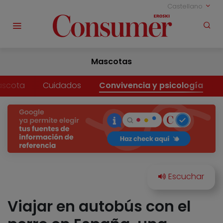
Castellano
Mascotas
ascota
Cuidados
Convivencia y psicología
Viajar en autobús con el