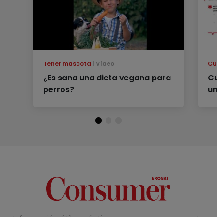
Tener mascota
Vídeo
Cu
¿Es sana una dieta vegana para
Cu
perros?
un