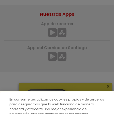
Nuestras Apps
App de recetas
App del Camino de Santiago
×
Más información
¿Quiénes somos?
En consumer.es utilizamos cookies propias y de terceros
Hemeroteca
para asegurarnos que la web funciona de manera
correcta y ofrecerte una mejor experiencia de
Contacto
navegación. Puedes aceptar todas las cookies