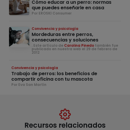
Cómo educar a un perro: normas
que puedes enseñarle en casa
Por EROSKI Consumer
Convivencia y psicología
Mordeduras entre perros,
consecuencias y soluciones
. Este artículo de
Carolina Pinedo
también fue
publicado en nuestra web el 29 de febrero de
2012
Convivencia y psicología
Trabajo de perros: los beneficios de
compartir oficina con tu mascota
Por Eva San Martín
Recursos relacionados