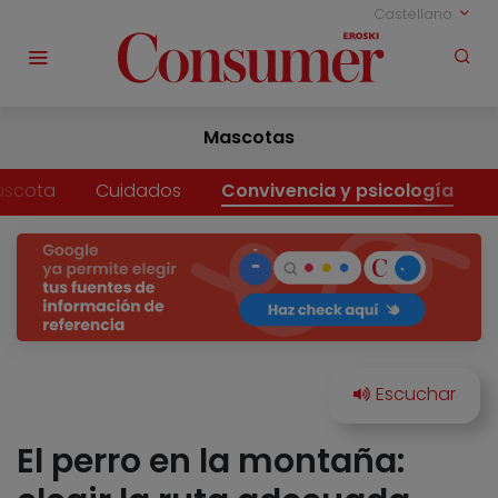
Castellano
Mascotas
ascota
Cuidados
Convivencia y psicología
El perro en la montaña: