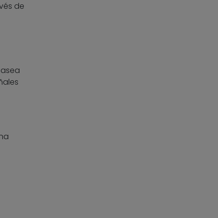
avés de
pasea
eñales
na