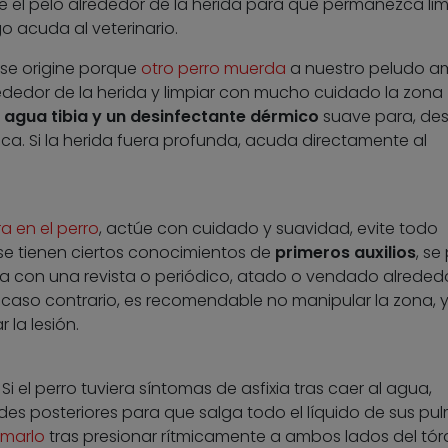
e el pelo alrededor de la herida para que permanezca lim
go acuda al veterinario.
 se origine porque
otro perro muerda
a nuestro peludo a
ededor de la herida y limpiar con mucho cuidado la zona
o
agua tibia y un desinfectante dérmico
suave para, des
ca. Si la herida fuera profunda, acuda directamente al
ra en el perro
, actúe con cuidado y suavidad, evite todo
 se tienen ciertos conocimientos de
primeros auxilios
, se
ada con una revista o periódico, atado o vendado alreded
 caso contrario, es recomendable no manipular la zona, 
 la lesión.
. Si el perro tuviera síntomas de asfixia tras caer al agua,
des posteriores para que salga todo el líquido de sus pu
imarlo
tras presionar rítmicamente a ambos lados del tóra