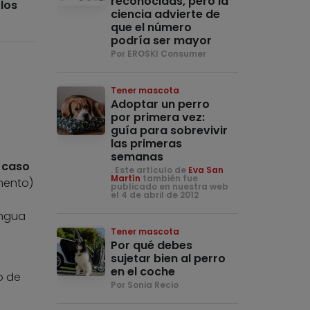
reconocidas, pero la
los
ciencia advierte de
que el número
podría ser mayor
Por EROSKI Consumer
Tener mascota
Adoptar un perro
por primera vez:
guía para sobrevivir
las primeras
semanas
 caso
. Este artículo de
Eva San
Martín
también fue
mento)
publicado en nuestra web
el 4 de abril de 2012
engua
Tener mascota
Por qué debes
sujetar bien al perro
en el coche
o de
Por Sonia Recio