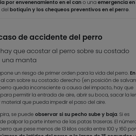
ia por envenenamiento en el can
o una
emergencia en 
 del
botiquín y los chequeos preventivos en el perro
.
 caso de accidente del perro
 hay que acostar al perro sobre su costado
on una manta
upone un riesgo de primer orden para la vida del perro.
En
al can sobre su costado derecho (en posición de salva
l perro queda inconsciente a causa del impacto, hay que
para permitir la entrada de aire, abrir su boca, sacar la l
 material que pueda impedir el paso del aire.
pira, se puede
observar si su pecho sube y baja
. Si es
ede palpar la parte interna de las patas traseras. El númer
erro que pese menos de 13 kilos oscila entre 100 y 160 por