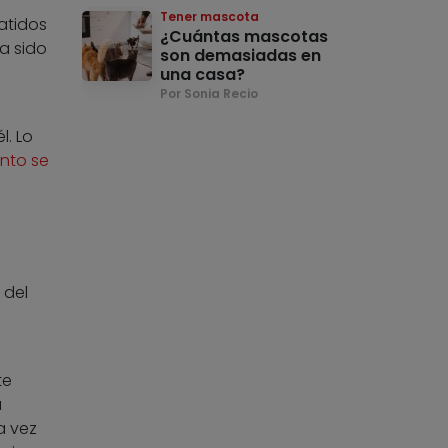
Tener mascota
atidos
¿Cuántas mascotas
a sido
son demasiadas en
una casa?
Por Sonia Recio
. Lo
nto se
 del
te
a
a vez