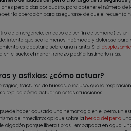
número de latidos del perro a lo largo de 15 segundos
y
ciones percibidas por cuatro, para obtener el número de l
epetir la operación para asegurarse de que el recuento h
tro de emergencia, en caso de ser fin de semana) es un
: intente que sea lo menos incómodo y doloroso para él
iento es acostarlo sobre una manta. Si el
desplazamie
 en el suelo: el menor frenazo podría lastimarlo más.
as y asfixias: ¿cómo actuar?
agias, fracturas de huesos, e incluso, que la respiración
n se explica cómo actuar en estas situaciones.
e puede haber causado una hemorragia en el perro. En es
 misma de inmediato: aplique sobre la
herida del perro
un
e algodón porque libera fibras- empapada en agua. Un