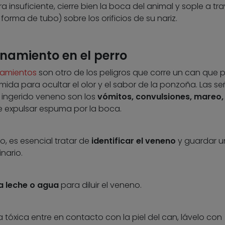
a insuficiente, cierre bien la boca del animal y sople a tr
orma de tubo) sobre los orificios de su nariz.
namiento en el perro
amientos
son otro de los peligros que corre un can que 
r comida para ocultar el olor y el sabor de la ponzoña. Las s
 ingerido veneno son los
vómitos, convulsiones, mareo,
de expulsar espuma por la boca.
 es esencial tratar de
identificar el veneno
y guardar u
nario.
 leche o agua
para diluir el veneno.
 tóxica entre en contacto con la piel del can, lávelo con