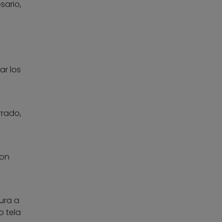
sario,
ar los
rrado,
con
ura a
o tela