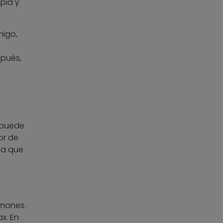
pia y
migo,
pués,
 puede
or de
ya que
lmones.
x. En