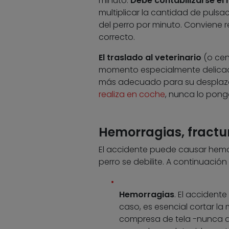
minuto.
Debe contabilizarse el 
multiplicar la cantidad de pulsa
del perro por minuto. Conviene r
correcto.
El traslado al veterinario
(o cen
momento especialmente delicado
más adecuado para su desplazam
realiza en coche
, nunca lo ponga
Hemorragias, fractur
El accidente puede causar hemorr
perro se debilite. A continuació
Hemorragias
. El accident
caso, es esencial cortar la
compresa de tela -nunca d