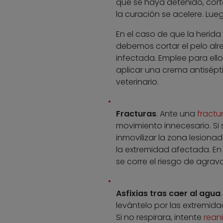
que se haya detenido, cort
la curación se acelere. Lue
En el caso de que la herida
debemos cortar el pelo alr
infectada. Emplee para ell
aplicar una crema antisépti
veterinario.
Fracturas
. Ante una
fractu
movimiento innecesario. Si
inmovilizar la zona lesion
la extremidad afectada. En
se corre el riesgo de agravar
Asfixias tras caer al agua
levántelo por las extremida
Si no respirara, intente
rean