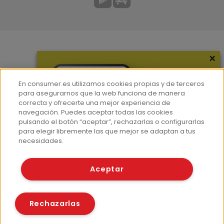
×
Más información
¿Quiénes somos?
En consumer.es utilizamos cookies propias y de terceros
Hemeroteca
para asegurarnos que la web funciona de manera
correcta y ofrecerte una mejor experiencia de
Contacto
navegación. Puedes aceptar todas las cookies
pulsando el botón “aceptar”, rechazarlas o configurarlas
Prensa
para elegir libremente las que mejor se adaptan a tus
Corpus Lingüístico Consumer
necesidades.
© Fundación EROSKI
Aceptar
Aviso legal
Políticas de privacidad
Políticas de cookies
Rechazarlas