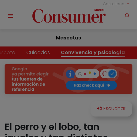
Castellano
Mascotas
ascota
Cuidados
Convivencia y psicología
El perro y el lobo, tan