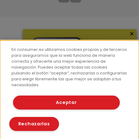
×
Más información
¿Quiénes somos?
En consumer.es utilizamos cookies propias y de terceros
Hemeroteca
para asegurarnos que la web funciona de manera
correcta y ofrecerte una mejor experiencia de
Contacto
navegación. Puedes aceptar todas las cookies
pulsando el botón “aceptar”, rechazarlas o configurarlas
Prensa
para elegir libremente las que mejor se adaptan a tus
Corpus Lingüístico Consumer
necesidades.
© Fundación EROSKI
Aceptar
Aviso legal
Políticas de privacidad
Políticas de cookies
Rechazarlas