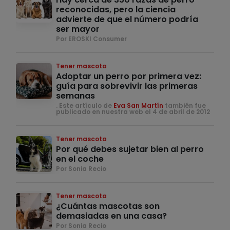
reconocidas, pero la ciencia
advierte de que el número podría
ser mayor
Por EROSKI Consumer
Tener mascota
Adoptar un perro por primera vez:
guía para sobrevivir las primeras
semanas
. Este artículo de
Eva San Martín
también fue
publicado en nuestra web el 4 de abril de 2012
Tener mascota
Por qué debes sujetar bien al perro
en el coche
Por Sonia Recio
Tener mascota
¿Cuántas mascotas son
demasiadas en una casa?
Por Sonia Recio