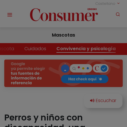
Castellano
Mascotas
ascota
Cuidados
Convivencia y psicología
Perros y niños con