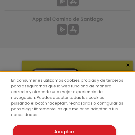
App del Camino de Santiago
×
Más información
¿Quiénes somos?
En consumer.es utilizamos cookies propias y de terceros
Hemeroteca
para asegurarnos que la web funciona de manera
correcta y ofrecerte una mejor experiencia de
Contacto
navegación. Puedes aceptar todas las cookies
pulsando el botón “aceptar”, rechazarlas o configurarlas
Prensa
para elegir libremente las que mejor se adaptan a tus
Corpus Lingüístico Consumer
necesidades.
© Fundación EROSKI
Aceptar