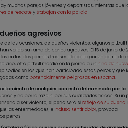
 hay muchas parejas jóvenes y deportistas, mientras que l
res de rescate
y
trabajan con la policía
.
 dueños agresivos
de las ocasiones, de dueños violentos, algunos pitbull 
an valido su fama de canes agresivos. El 15 de junio de 
idas en las dos piernas tras ser atacada por un perro de 
mo año, otro pitbull mordió en la pierna a un
niño de nuev
s episodios en los que han participado estos perros y que 
logadas como
potencialmente peligrosas en España
.
rtamiento de cualquier can está determinado por la
ños y no por la raza ni por sus cualidades físicas. Si un p
nseña a ser violento, el perro será el
reflejo de su dueño
.
que las enfermedades, e
incluso sentir dolor
, provoca
os perros.
 fortaleza física pueden provocar heridas de graveda