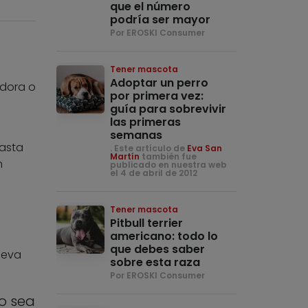
que el número
podría ser mayor
Por EROSKI Consumer
Tener mascota
Adoptar un perro
adora o
por primera vez:
guía para sobrevivir
las primeras
semanas
hasta
. Este artículo de
Eva San
Martín
también fue
n
publicado en nuestra web
el 4 de abril de 2012
Tener mascota
Pitbull terrier
americano: todo lo
que debes saber
lleva
sobre esta raza
Por EROSKI Consumer
o sea