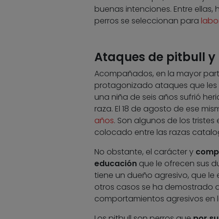
buenas intenciones. Entre ellas,
perros se seleccionan para
labo
Ataques de pitbull y
Acompañados, en la mayor parte 
protagonizado ataques que les h
una niña de seis años sufrió her
raza. El 18 de agosto de ese mis
años
. Son algunos de los triste
colocado entre las razas cata
No obstante, el carácter y
compo
educación
que le ofrecen sus due
tiene un dueño agresivo, que le e
otros casos se ha demostrado 
comportamientos agresivos en l
Los pitbull son perros que
por su