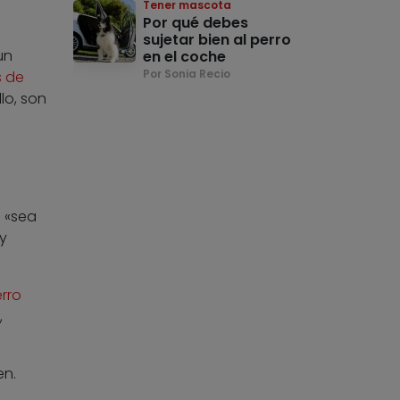
Tener mascota
Por qué debes
sujetar bien al perro
un
en el coche
Por Sonia Recio
s de
lo, son
 «sea
y
rro
,
n.