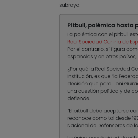
subraya.
Pitbull, polémica hasta p
La polémica con el pitbull est
Real Sociedad Canina de Es
Por el contrario, sí figura c
españolas y en otros países,
¿Por qué la Real Sociedad Can
institución, es que “la Feder
decisión que para Toni Guira
una cuestión política y de co
defiende.
“El pitbull debe aceptarse c
reconoce como tal desde 1970
Nacional de Defensores de la 
La única peculiaridad de est