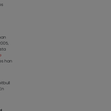
os
han
2005,
esta
e
les han
itbull
 En
d
,