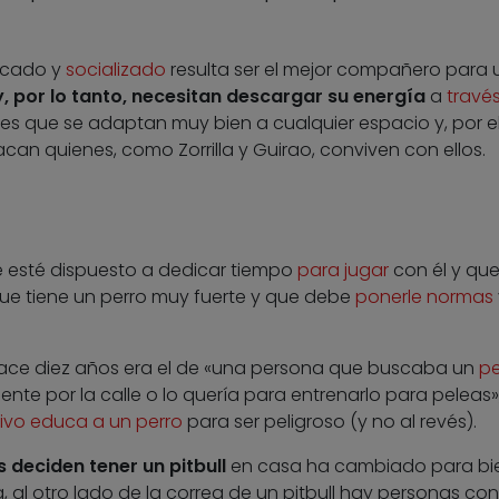
ducado y
socializado
resulta ser el mejor compañero para 
 por lo tanto, necesitan descargar su energía
a
travé
es que se adaptan muy bien a cualquier espacio y, por el
acan quienes, como Zorrilla y Guirao, conviven con ellos.
e esté dispuesto a dedicar tiempo
para jugar
con él y que
que tiene un perro muy fuerte y que debe
ponerle normas
l hace diez años era el de «una persona que buscaba un
pe
nte por la calle o lo quería para entrenarlo para peleas»
ivo educa a un perro
para ser peligroso (y no al revés).
s deciden tener un pitbull
en casa ha cambiado para bie
a, al otro lado de la correa de un pitbull hay personas con