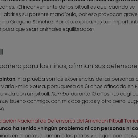
nes. «El inconveniente de los pitbull es que, cuando se
il abrirles su potente mandíbula, por eso provocan grave
ino Gregorio Sánchez. Por ello, explica, «es tan important
para que sean animales equilibrados».
l
mpañero para los niños, afirman sus defensore
 pintan
. Y la prueba son las experiencias de las personas 
. María Emilia Sousa, portuguesa de 61 años afincada en 
 vida con un pitbull,
Rambo
, durante 10 años. «Lo cogí 
 muy bueno conmigo, con mis dos gatos y otro perro. Ju
ca.
iación Nacional de Defensores del American Pitbull Terrie
unca ha tenido «ningún problema ni con personas ni c
s niños en el parque llaman a los perros y juegan con ellos»,