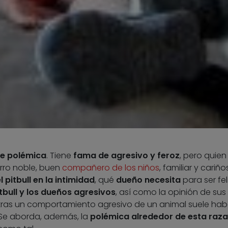
de polémica
. Tiene
fama de agresivo y feroz
, pero quien 
rro noble, buen
compañero de los niños
, familiar y cariño
 pitbull en la intimidad
, qué
dueño necesita
para ser feli
tbull y los dueños agresivos
, así como la opinión de sus
tras un comportamiento agresivo de un animal suele hab
 Se aborda, además, la
polémica alrededor de esta raza