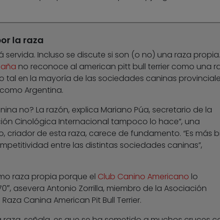
or la raza
á servida. Incluso se discute si son (o no) una raza propia.
paña
no reconoce al american pitt bull terrier como una r
omo tal en la mayoría de las sociedades caninas provincial
 como Argentina.
ina no? La razón, explica Mariano Púa, secretario de la
ación Cinológica Internacional tampoco lo hace”, una
o, criador de esta raza, carece de fundamento. “Es más b
mpetitividad entre las distintas sociedades caninas”,
omo raza propia porque el
Club Canino Americano
lo
″, asevera Antonio Zorrilla, miembro de la Asociación
Raza Canina American Pit Bull Terrier.
a raza, señala, es que se ha sometido a muchos cruces c