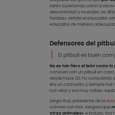
tanto a personas como a otros ca
descontrolan y muerden, es difíc
heridas», señala el educador can
educarlos de manera adecuada 
Defensores del pitbul
El pitbull es buen co
No es tan fiero el león como lo
conviven con un pitbull en casa
desde hace 20, ha compartido su
era un cachorrito y siempre fue
con ellos y era muy noble», expli
Sergio Ruiz, presidente de la
Asoc
convive con tres. Asegura que
n
otros animales»
, e incluso, «lo