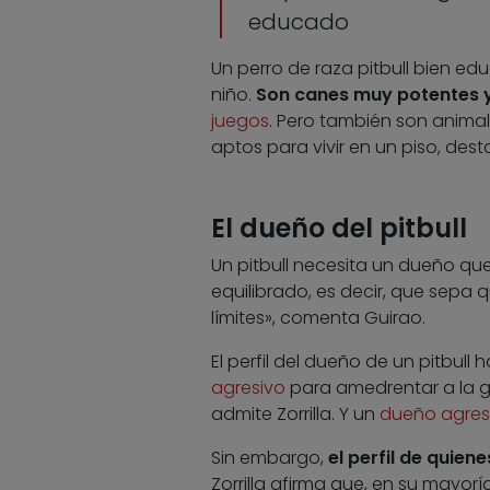
educado
Un perro de raza pitbull bien e
niño.
Son canes muy potentes y,
juegos
. Pero también son animal
aptos para vivir en un piso, dest
El dueño del pitbull
Un pitbull necesita un dueño qu
equilibrado, es decir, que sepa 
límites», comenta Guirao.
El perfil del dueño de un pitbul
agresivo
para amedrentar a la ge
admite Zorrilla. Y un
dueño agres
Sin embargo,
el perfil de quiene
Zorrilla afirma que, en su mayorí