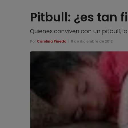
Pitbull: ¿es tan 
Quienes conviven con un pitbull, l
Por
Carolina Pinedo
8 de diciembre de 2012