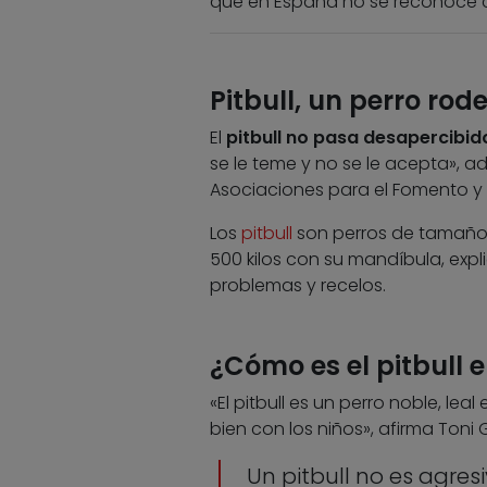
que en España no se reconoce 
Pitbull, un perro ro
El
pitbull no pasa desapercibid
se le teme y no se le acepta», ad
Asociaciones para el Fomento y 
Los
pitbull
son perros de tamaño 
500 kilos con su mandíbula, expl
problemas y recelos.
¿Cómo es el pitbull 
«El pitbull es un perro noble, leal
bien con los niños», afirma Toni 
Un pitbull no es agre