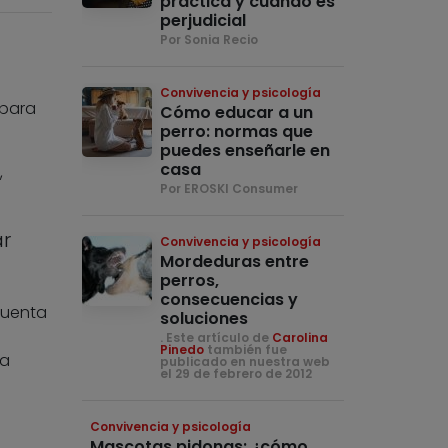
práctica y cuándo es
perjudicial
Por Sonia Recio
Convivencia y psicología
 para
Cómo educar a un
perro: normas que
puedes enseñarle en
casa
,
Por EROSKI Consumer
ar
Convivencia y psicología
Mordeduras entre
perros,
consecuencias y
cuenta
soluciones
. Este artículo de
Carolina
Pinedo
también fue
ra
publicado en nuestra web
el 29 de febrero de 2012
Convivencia y psicología
Mascotas pidonas: ¿cómo