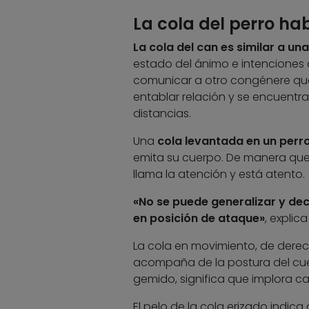
La cola del perro hab
La cola del can es similar a u
estado del ánimo e intenciones 
comunicar a otro congénere que 
entablar relación y se encuentra 
distancias.
Una
cola levantada en un perr
emita su cuerpo. De manera que si
llama la atención y está atento.
«No se puede generalizar y deci
en posición de ataque»
, explic
La cola en movimiento, de derech
acompaña de la postura del cu
gemido, significa que implora c
El pelo de la cola erizado indic