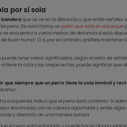
la por sí sola
na bandera
que se ve en la distancia y que emite señales s
del perro. De esta forma, un
perro que está en el parque
p
se encuentra a varios metros de distancia si está dispu
de buen humor. O si, por el contrario, prefiere mantener l
o
puede tener varios significados, según el resto de señal
 tiene la cola y las orejas rectas, puede significar que a
r que siempre que un perro tiene la cola inmóvil y rec
a Ibáñez.
a a izquierda, indica que el perro está contento. Si ade
erpo encorvada, con la cabeza agachada y emite algún
aricias y atención de una manera sumisa.
a que el perro está enfadado y puede hacer alguna exhibi