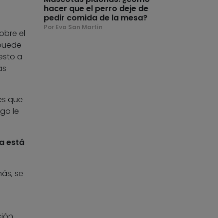
hacer que el perro deje de
pedir comida de la mesa?
Por Eva San Martín
obre el
uede
esto a
as
es que
lgo le
ta está
más, se
ción