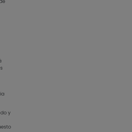
ede
á
as
ia
ado y
uesto