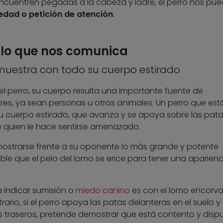
 encuentren pegadas a la cabeza y ladre, el perro nos pu
edad o petición de atención
.
y lo que nos comunica
emuestra con todo su cuerpo estirado
el perro, su cuerpo resulta una importante fuente de
res, ya sean personas u otros animales. Un perro que est
u cuerpo estirado, que avanza y se apoya sobre las pat
e quien le hace sentirse amenazado.
mostrarse frente a su oponente lo más grande y potente
ible que el pelo del lomo se erice para tener una aparienc
 indicar sumisión o
miedo canino
es con el lomo encorv
ario, si el perro apoya las patas delanteras en el suelo y
 traseros, pretende demostrar que está contento y disp