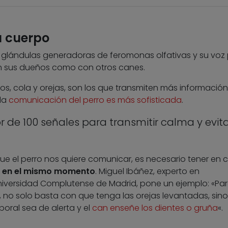
u cuerpo
us glándulas generadoras de feromonas olfativas y su voz
n sus dueños como con otros canes.
os, cola y orejas, son los que transmiten más información
 la
comunicación del perro es más sofisticada
.
or de 100 señales para transmitir calma y evit
que el perro nos quiere comunicar, es necesario tener en 
n en el mismo momento
. Miguel Ibáñez, experto en
iversidad Complutense de Madrid, pone un ejemplo: «Pa
, no solo basta con que tenga las orejas levantadas, sino
poral sea de alerta y el
can enseñe los dientes o gruña
«.