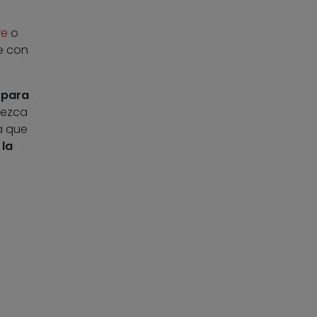
re
o
e con
 para
nezca
a que
 la