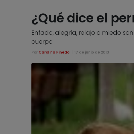
¿Qué dice el pe
Enfado, alegría, relajo o miedo so
cuerpo
Por
Carolina Pinedo
17 de junio de 2013