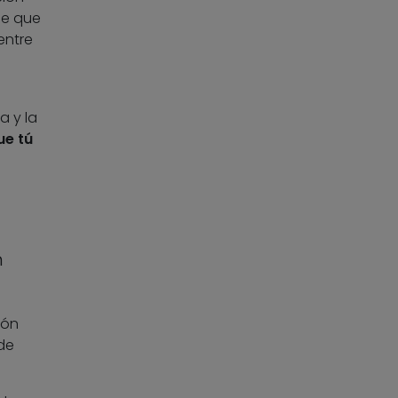
de que
entre
a y la
ue tú
n
ión
de