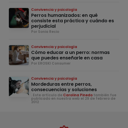
Convivencia y psicología
Perros humanizados: en qué
consiste esta práctica y cuándo es
perjudicial
Por Sonia Recio
Convivencia y psicología
Cómo educar a un perro: normas
que puedes enseñarle en casa
Por EROSKI Consumer
Convivencia y psicología
Mordeduras entre perros,
consecuencias y soluciones
. Este artículo de
Carolina Pinedo
también fue
publicado en nuestra web el 29 de febrero de
2012