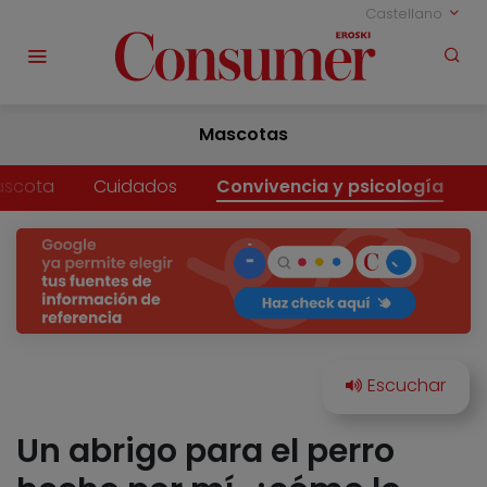
Castellano
Mascotas
ascota
Cuidados
Convivencia y psicología
Un abrigo para el perro