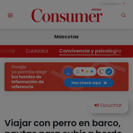
Castellano
Mascotas
ascota
Cuidados
Convivencia y psicología
Viajar con perro en barco,