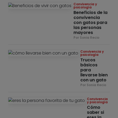
Convivencia y
psicología
Beneficios de la
convivencia
con gatos para
las personas
mayores
Por Sonia Recio
Convivencia y
psicología
Trucos
básicos
para
llevarse bien
con un gato
Por Sonia Recio
Convivencia
y psicología
Cómo
saber si
eres la