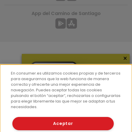
App del Camino de Santiago
×
Más información
¿Quiénes somos?
En consumer.es utilizamos cookies propias y de terceros
Hemeroteca
para asegurarnos que la web funciona de manera
correcta y ofrecerte una mejor experiencia de
Contacto
navegación. Puedes aceptar todas las cookies
pulsando el botón “aceptar”, rechazarlas o configurarlas
Prensa
para elegir libremente las que mejor se adaptan a tus
Corpus Lingüístico Consumer
necesidades.
© Fundación EROSKI
Aceptar
Aviso legal
Políticas de privacidad