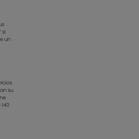
us
 si
e un
icios.
gan su
ene
 140