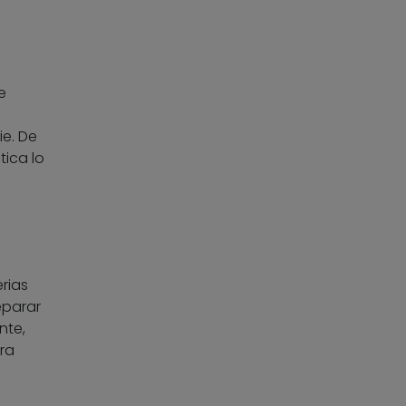
e
pie. De
ica lo
rias
eparar
nte,
ra