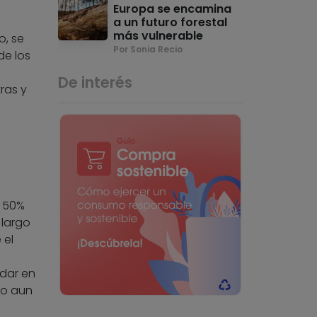
Europa se encamina
a un futuro forestal
más vulnerable
o, se
Por Sonia Recio
de los
De interés
ras y
l 50%
 largo
 el
dar en
to aun