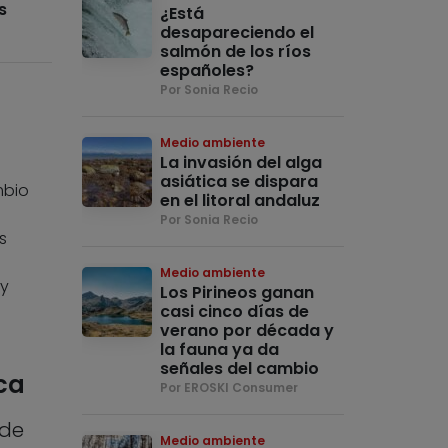
s
¿Está
desapareciendo el
salmón de los ríos
españoles?
Por Sonia Recio
Medio ambiente
La invasión del alga
asiática se dispara
mbio
en el litoral andaluz
Por Sonia Recio
s
Medio ambiente
 y
Los Pirineos ganan
casi cinco días de
verano por década y
la fauna ya da
señales del cambio
ica
Por EROSKI Consumer
 de
Medio ambiente