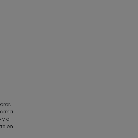
arar,
 forma
 y a
rte en