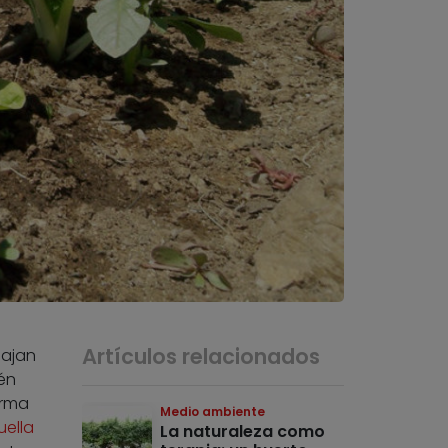
Artículos relacionados
iajan
én
orma
Medio ambiente
uella
La naturaleza como