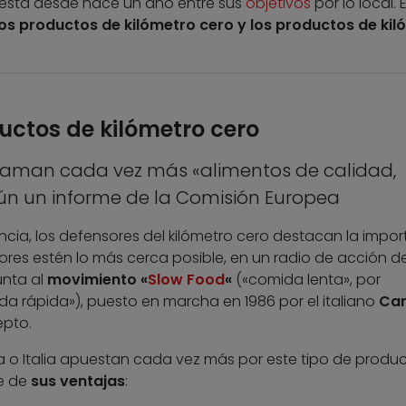
sta desde hace un año entre sus
objetivos
por lo local. 
los productos de kilómetro cero y los productos de kil
uctos de kilómetro cero
laman cada vez más «alimentos de calidad,
egún un informe de la Comisión Europea
ancia, los defensores del kilómetro cero destacan la impo
es estén lo más cerca posible, en un radio de acción de
unta al
movimiento «
Slow Food
«
(«comida lenta», por
da rápida»), puesto en marcha en 1986 por el italiano
Car
epto.
a o Italia apuestan cada vez más por este tipo de produc
e de
sus ventajas
: