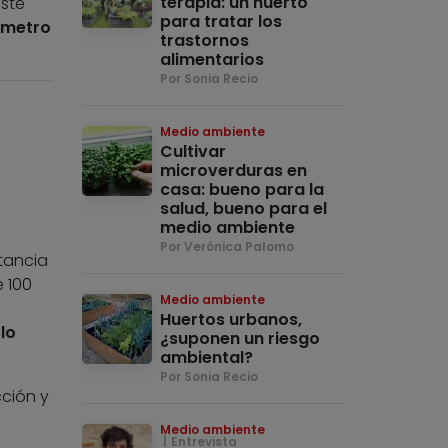
terapia: un huerto
Este
para tratar los
ómetro
trastornos
alimentarios
Por Sonia Recio
Medio ambiente
Cultivar
microverduras en
casa: bueno para la
salud, bueno para el
medio ambiente
Por Verónica Palomo
rtancia
 100
Medio ambiente
Huertos urbanos,
lo
¿suponen un riesgo
ambiental?
Por Sonia Recio
ción y
Medio ambiente
Entrevista