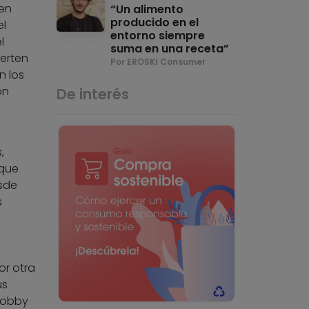
 en
“Un alimento
producido en el
el
entorno siempre
l
suma en una receta”
erten
Por EROSKI Consumer
n los
ón
De interés
,
 que
esde
s
or otra
us
hobby