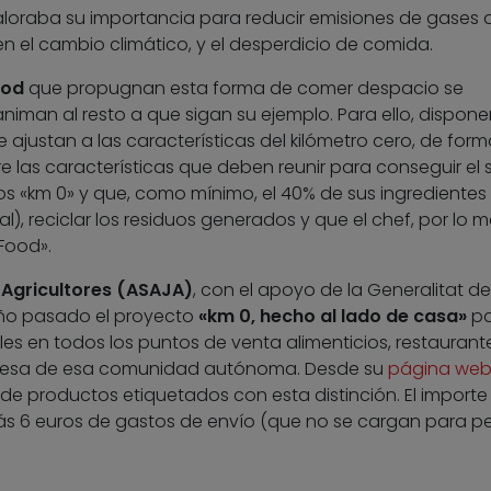
Valoraba su importancia para reducir emisiones de gases 
n el cambio climático, y el desperdicio de comida.
ood
que propugnan esta forma de comer despacio se
iman al resto a que sigan su ejemplo. Para ello, dispon
e ajustan a las características del kilómetro cero, de for
e las características que deben reunir para conseguir el s
os «km 0» y que, como mínimo, el 40% de sus ingredientes
al), reciclar los residuos generados y que el chef, por lo 
Food».
 Agricultores (ASAJA)
, con el apoyo de la Generalitat de
año pasado el proyecto
«km 0, hecho al lado de casa»
pa
es en todos los puntos de venta alimenticios, restaurante
resa de esa comunidad autónoma. Desde su
página we
 productos etiquetados con esta distinción. El importe
ás 6 euros de gastos de envío (que no se cargan para p