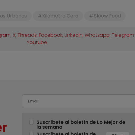
tos Urbanos
Kilómetro Cero
Sloow Food
gram
,
X
,
Threads
,
Facebook
,
Linkedin
,
Whatsapp
,
Telegram
Youtube
r
Suscríbete al boletín de Lo Mejor de
la semana
Suscríbete al boletín de