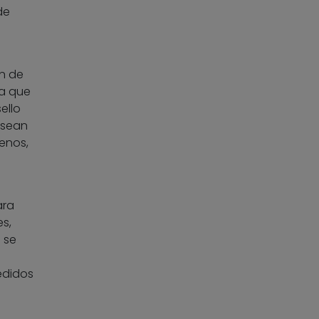
de
en de
ma que
ello
 sean
menos,
ra
s,
b
se
edidos