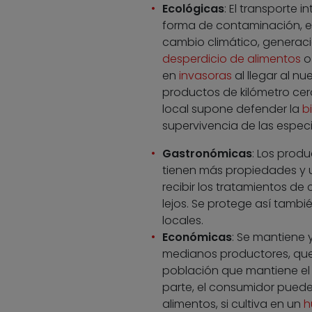
Ecológicas
: El transporte
forma de contaminación, e
cambio climático, generaci
desperdicio de alimentos
o 
en
invasoras
al llegar al nu
productos de kilómetro cer
local supone defender la
b
supervivencia de las espec
Gastronómicas
: Los produ
tienen más propiedades y un
recibir los tratamientos d
lejos. Se protege así tamb
locales.
Económicas
: Se mantiene 
medianos productores, que
población que mantiene el 
parte, el consumidor puede
alimentos, si cultiva en un
h