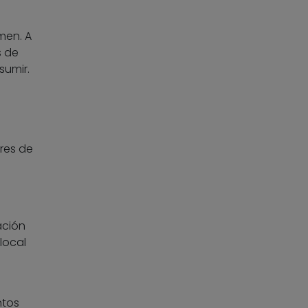
men. A
s de
sumir.
res de
ación
local
ntos