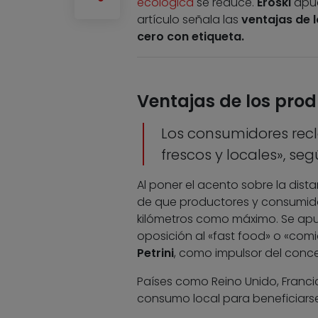
ecológica
se reduce.
Eroski
apue
artículo señala las
ventajas de 
cero con etiqueta.
Ventajas de los prod
Los consumidores rec
frescos y locales», s
Al poner el acento sobre la dist
de que productores y consumidor
kilómetros como máximo. Se ap
oposición al «fast food» o «comi
Petrini
, como impulsor del conc
Países como Reino Unido, Franci
consumo local para beneficiars