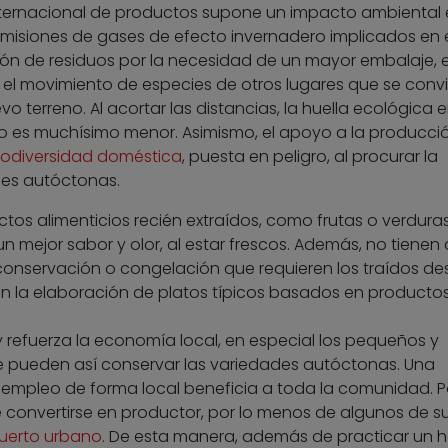
 internacional de productos supone un impacto ambiental
misiones de gases de efecto invernadero implicados en 
ón de residuos por la necesidad de un mayor embalaje, e
el movimiento de especies de otros lugares que se convi
evo terreno. Al acortar las distancias, la huella ecológica e
o es muchísimo menor. Asimismo, el apoyo a la producci
iodiversidad doméstica
, puesta en peligro, al procurar la
ies autóctonas.
ctos alimenticios recién extraídos, como frutas o verduras
 mejor sabor y olor, al estar frescos. Además, no tienen
e conservación o congelación que requieren los traídos d
ién la elaboración de platos típicos basados en producto
y refuerza la economía local, en especial los pequeños y
 pueden así conservar las variedades autóctonas. Una
empleo de forma local beneficia a toda la comunidad. P
 convertirse en productor, por lo menos de algunos de s
uerto urbano
. De esta manera, además de practicar un 