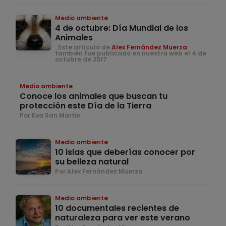
Medio ambiente
4 de octubre: Día Mundial de los
Animales
. Este artículo de
Alex Fernández Muerza
también fue publicado en nuestra web el 4 de
octubre de 2017
Medio ambiente
Conoce los animales que buscan tu
protección este Día de la Tierra
Por Eva San Martín
Medio ambiente
10 islas que deberías conocer por
su belleza natural
Por Alex Fernández Muerza
Medio ambiente
10 documentales recientes de
naturaleza para ver este verano