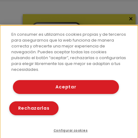
×
Más información
¿Quiénes somos?
En consumer.es utilizamos cookies propias y de terceros
Hemeroteca
para asegurarnos que la web funciona de manera
correcta y ofrecerte una mejor experiencia de
Contacto
navegación. Puedes aceptar todas las cookies
pulsando el botón “aceptar”, rechazarlas o configurarlas
Prensa
para elegir libremente las que mejor se adaptan a tus
Corpus Lingüístico Consumer
necesidades.
© Fundación EROSKI
Aceptar
Aviso legal
Políticas de privacidad
Políticas de cookies
Rechazarlas
Configurar cookies