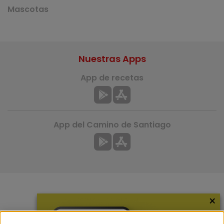
Mascotas
Nuestras Apps
App de recetas
App del Camino de Santiago
×
Más información
¿Quiénes somos?